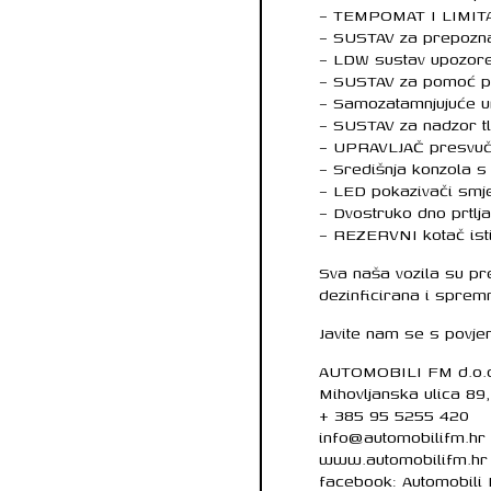
– TEMPOMAT I LIMIT
– SUSTAV za prepozna
– LDW sustav upozore
– SUSTAV za pomoć pr
– Samozatamnjujuće un
– SUSTAV za nadzor 
– UPRAVLJAČ presvu
– Središnja konzola 
– LED pokazivači smj
– Dvostruko dno prtlj
– REZERVNI kotač isti
Sva naša vozila su pr
dezinficirana i sprem
Javite nam se s povje
AUTOMOBILI FM d.o.
Mihovljanska ulica 89
+ 385 95 5255 420
info@automobilifm.hr
www.automobilifm.hr
facebook: Automobili