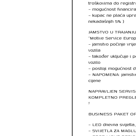
troškovima do registr
– mogućnost financir
– kupac ne plaća uprav
nekadašnjih 5% )
JAMSTVO U TRAJANJ
“Motive Service Eur
– jamstvo počinje vrij
vozila
– također uključuje i
vozilo
– postoji mogućnost d
– NAPOMENA: jamstvo n
cijene
NAPRAVLJEN SERVIS 
KOMPLETNO PREGLE
!
BUSINESS PAKET O
– LED dnevna svijetla
– SVIJETLA ZA MAGL