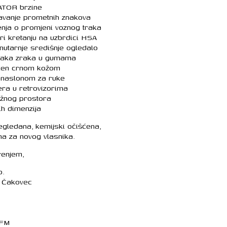
ATOR brzine
vanje prometnih znakova
nja o promjeni voznog traka
i kretanju na uzbrdici HSA
utarnje središnje ogledalo
tlaka zraka u gumama
čen crnom kožom
s naslonom za ruke
era u retrovizorima
ažnog prostora
h dimenzija
egledana, kemijski očišćena,
na za novog vlasnika.
renjem,
o.
, Čakovec
 FM