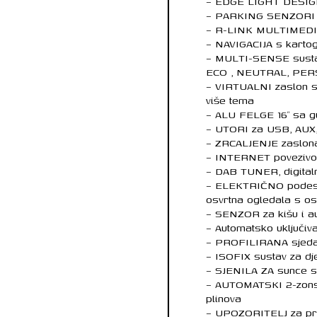
– EDGE LIGHT DESIGN s
– PARKING SENZORI n
– R-LINK MULTIMEDIJ
– NAVIGACIJA s karto
– MULTI-SENSE susta
ECO , NEUTRAL, PE
– VIRTUALNI zaslon sa
više tema
– ALU FELGE 16″ sa 
– UTORI za USB, AUX,
– ZRCALJENJE zaslon
– INTERNET povezivo
– DAB TUNER, digitaln
– ELEKTRIČNO podesiv
osvrtna ogledala s os
– SENZOR za kišu i au
– Automatsko uključiva
– PROFILIRANA sjeda
– ISOFIX sustav za dj
– SJENILA ZA sunce s
– AUTOMATSKI 2-zonsk
plinova
– UPOZORITELJ za pr