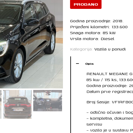
PRODANO
Godina proizvodnje: 2018.
Prijeđeni kilometri: 133.600
Snaga motora: 85 kW
Vrsta motora: Diesel
Kategorija:
Vozila u ponudi
Opis
RENAULT MEGANE GR
85 kw / 115 ks, 133.6
Godina proizvodnje: 2
Datum prve registracij
Broj šasije: VF1RFB
– odlično očuvan i bo
– kompletna, dokument
servisu
– vozilo je u sustavu