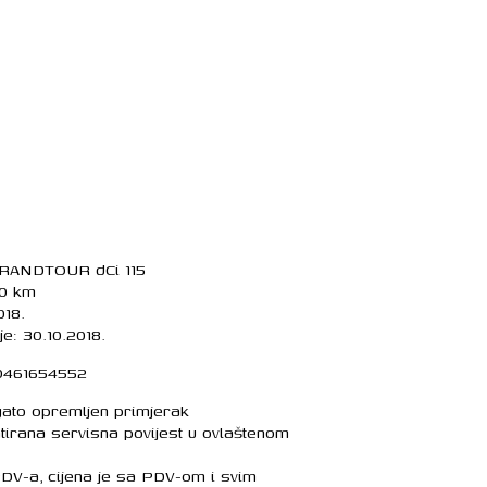
ANDTOUR dCi 115
00 km
018.
e: 30.10.2018.
00461654552
gato opremljen primjerak
irana servisna povijest u ovlaštenom
 PDV-a, cijena je sa PDV-om i svim