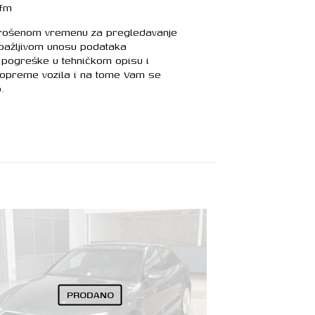
ifm
trošenom vremenu za pregledavanje
 pažljivom unosu podataka
pogreške u tehničkom opisu i
 opreme vozila i na tome Vam se
.
PRODANO