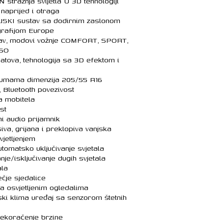
tražnja svijetla U 3D tehnologiji
aprijed i otraga
SKI sustav sa dodirnim zaslonom
grafijom Europe
v, modovi vožnje COMFORT, SPORT,
RSO
tova, tehnologija sa 3D efektom i
gumama dimenzija 205/55 R16
 Bluetooth povezivost
a mobitela
st
i audio prijamnik
a, grijana i preklopiva vanjska
vjetljenjem
tomatsko uključivanje svjetala
nje/isključivanje dugih svjetala
la
ečje sjedalice
a osvjetljenim ogledalima
i klima uređaj sa senzorom štetnih
ekoračenje brzine