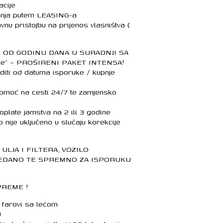
acije
anja putem LEASING-a
nu pristojbu na prijenos vlasništva (
U OD GODINU DANA U SURADNJI SA
ope” – PROŠIRENI PAKET INTENSA!
editi od datuma isporuke / kupnje
 pomoć na cesti 24/7 te zamjensko
oplate jamstva na 2 ili 3 godine
ije uključeno u slučaju korekcije
ULJA I FILTERA, VOZILO
DANO TE SPREMNO ZA ISPORUKU
PREME !
, farovi sa lećom
U