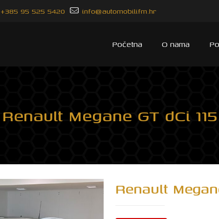
+385 95 525 5420
info@automobilifm.hr
Početna
O nama
Po
Renault Megane GT dCi 115
Renault Megane