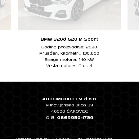
BMW 320d G20 M Sport
Godina proizvodnje: 2020
Prijeđeni kilometri: 130.600
Snaga motora: 140 kW
Vrsta motora: Diesel
AUTOMOBILI FM d.o.o.
Mihovljanska ulica 89
40000 ČAKOVEC
OIB:
08699504739
Temeljni kapital: 2.500,00 EUR, uplaćen u cijelosti