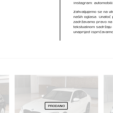
Instagram: automobil
Zahvaljujemo se na u
naših oglasa. Unatoč
zadržavamo pravo na 
tekstualnom sadržaju
unaprijed ispričavamo
PRODANO