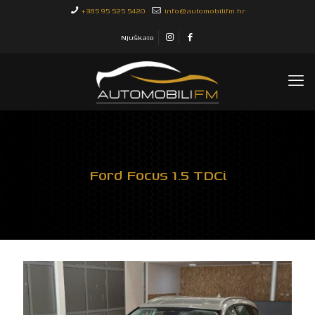
+385 95 525 5420
info@automobilifm.hr
Njuškalo
Ford Focus 1.5 TDCi