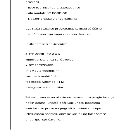
prostoru
– ISOFIX prihvati za dječje sjedalice
– Alu naplatci 16” FORD OE
– Nadzor pritiska u pneumaticima
Sva naša vozila su pregledana, kemijski očišćena,
dezinficirana i spremna za novog vlasnika.
Javite nam se s povjerenjem,
AUTOMOBILI FM d.o.o.
MIhovljanska ulica 89, Čakovec
+ 385 95 5255 420
info@automobilifm.hr
www.automobilifm.hr
facebook: Automobili FM
Instagram: automobilifm
Zahvaljujemo se na utrošenom vremenu za pregledavanje
naših oglasa. Unatoč pažljivom unosu podataka
zadržavamo pravo na pogreške u tehničkom opisu i
tekstualnom sadržaju opreme vozila i na tome Vam se
unaprijed ispričavamo.