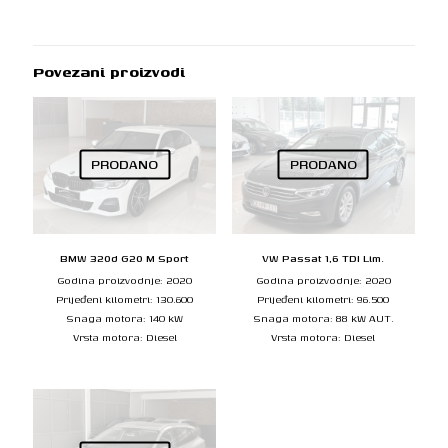
Povezani proizvodi
PRODANO
PRODANO
BMW 320d G20 M Sport
VW Passat 1,6 TDI Lim.
Godina proizvodnje: 2020
Godina proizvodnje: 2020
Prijeđeni kilometri: 130.600
Prijeđeni kilometri: 96.500
Snaga motora: 140 kW
Snaga motora: 88 kW AUT.
Vrsta motora: Diesel
Vrsta motora: Diesel