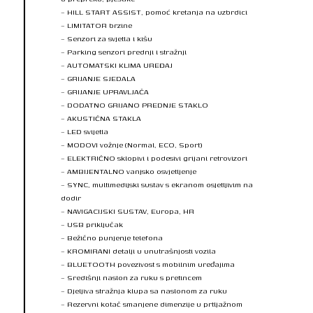
– HILL START ASSIST, pomoć kretanja na uzbrdici
– LIMITATOR brzine
– Senzori za svjetla i kišu
– Parking senzori prednji i stražnji
– AUTOMATSKI KLIMA UREĐAJ
– GRIJANJE SJEDALA
– GRIJANJE UPRAVLJAČA
– DODATNO GRIJANO PREDNJE STAKLO
– AKUSTIČNA STAKLA
– LED svijetla
– MODOVI vožnje (Normal, ECO, Sport)
– ELEKTRIČNO sklopivi i podesivi grijani retrovizori
– AMBIJENTALNO vanjsko osvjetljenje
– SYNC, multimedijski sustav s ekranom osjetljivim na
dodir
– NAVIGACIJSKI SUSTAV, Europa, HR
– USB priključak
– Bežično punjenje telefona
– KROMIRANI detalji u unutrašnjosti vozila
– BLUETOOTH povezivost s mobilnim uređajima
– Središnji naslon za ruku s pretincem
– Djeljiva stražnja klupa sa naslonom za ruku
– Rezervni kotač smanjene dimenzije u prtljažnom