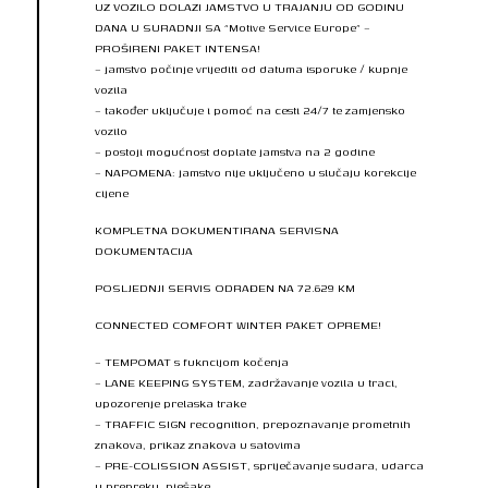
UZ VOZILO DOLAZI JAMSTVO U TRAJANJU OD GODINU
DANA U SURADNJI SA “Motive Service Europe” –
PROŠIRENI PAKET INTENSA!
– jamstvo počinje vrijediti od datuma isporuke / kupnje
vozila
– također uključuje i pomoć na cesti 24/7 te zamjensko
vozilo
– postoji mogućnost doplate jamstva na 2 godine
– NAPOMENA: jamstvo nije uključeno u slučaju korekcije
cijene
KOMPLETNA DOKUMENTIRANA SERVISNA
DOKUMENTACIJA
POSLJEDNJI SERVIS ODRAĐEN NA 72.629 KM
CONNECTED COMFORT WINTER PAKET OPREME!
– TEMPOMAT s fukncijom kočenja
– LANE KEEPING SYSTEM, zadržavanje vozila u traci,
upozorenje prelaska trake
– TRAFFIC SIGN recognition, prepoznavanje prometnih
znakova, prikaz znakova u satovima
– PRE-COLISSION ASSIST, spriječavanje sudara, udarca
u prepreku, pješake