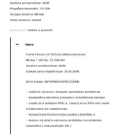
Godina proizvodnje: 2019
Prijeđeni kilometri: 73.700
Snaga motora: 88 kW
Vrsta motora: Diesel
Kategorija:
Vozila u ponudi
Opis
Ford Focus 1,5 TDCi EcoBlue karavan
88 kw / 120 ks, 73.700 km
Godina proizvodnje: 2019.
Datum prve registracije: 31.01.2019.
Broj šasije: WF0PXXGCHPKC23008
– odlično očuvan i bogato opremljen primjerak
– kompletna servisna povijest u ovlaštenom servisu
– vozilo je u sustavu PDV-a, cijena je sa PDV-om i svim
troškovima do registracije
– mogućnost financiranja putem LEASING-a
– kupac ne plaća upravnu pristojbu na prijenos
vlasništva ( nekadašnjih 5% )