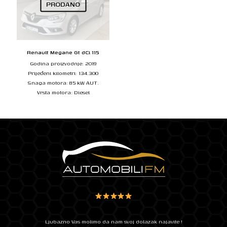
PRODANO
Renault Megane Gt dCi 115
Godina proizvodnje: 2019
Prijeđeni kilometri: 134.300
Snaga motora: 85 kW AUT.
Vrsta motora: Diesel
Ljubazno Vas molimo da nam svoj dolazak najavite !