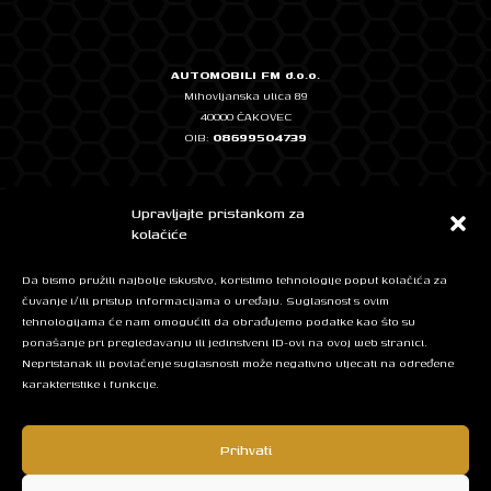
AUTOMOBILI FM d.o.o.
Mihovljanska ulica 89
40000 ČAKOVEC
OIB:
08699504739
Temeljni kapital: 2.500,00 EUR, uplaćen u cijelosti
Upravljajte pristankom za
IBAN: HR0724020061101348572 - ERSTE & STEIERMÄRKISCHE BANK
kolačiće
IBAN: HR7623400091111262774 - Privredna banka Zagreb
Da bismo pružili najbolje iskustvo, koristimo tehnologije poput kolačića za
čuvanje i/ili pristup informacijama o uređaju. Suglasnost s ovim
tehnologijama će nam omogućiti da obrađujemo podatke kao što su
Mob: + 385 95 525 5420
ponašanje pri pregledavanju ili jedinstveni ID-ovi na ovoj web stranici.
E-mail:
info@automobilifm.hr
Nepristanak ili povlačenje suglasnosti može negativno utjecati na određene
karakteristike i funkcije.
Facebook
Instagram
Prihvati