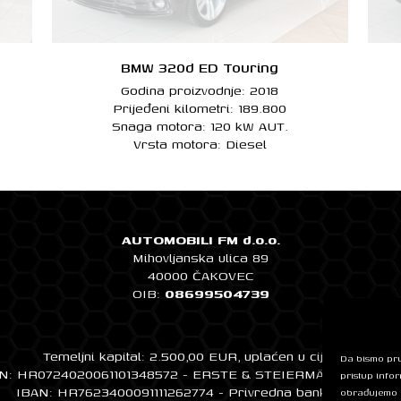
BMW 320d ED Touring
Godina proizvodnje: 2018
Prijeđeni kilometri: 189.800
Snaga motora: 120 kW AUT.
Vrsta motora: Diesel
AUTOMOBILI FM d.o.o.
Mihovljanska ulica 89
40000 ČAKOVEC
OIB:
08699504739
Temeljni kapital: 2.500,00 EUR, uplaćen u cijelosti
Da bismo pruž
N: HR0724020061101348572 - ERSTE & STEIERMÄRKISCHE 
pristup info
IBAN: HR7623400091111262774 - Privredna banka Zagreb
obrađujemo p