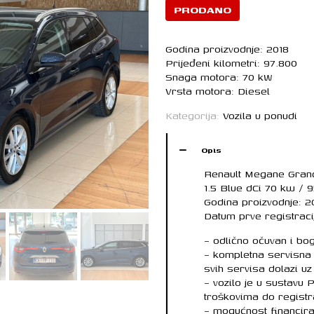
PRODANO
Godina proizvodnje: 2018
Prijeđeni kilometri: 97.800
Snaga motora: 70 kW
Vrsta motora: Diesel
Kategorija:
Vozila u ponudi
Opis
Renault Megane Gran
1.5 Blue dCi 70 kw / 
Godina proizvodnje: 2
Datum prve registracij
– odlično očuvan i bo
– kompletna servisna 
svih servisa dolazi uz 
– vozilo je u sustavu
troškovima do registr
– mogućnost financir