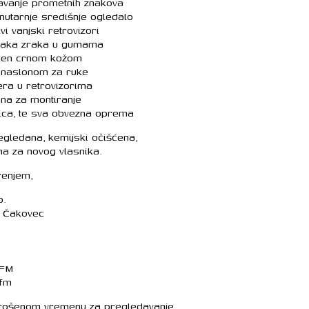
vanje prometnih znakova
utarnje središnje ogledalo
 vanjski retrovizori
tlaka zraka u gumama
čen crnom kožom
s naslonom za ruke
era u retrovizorima
na za montiranje
alica, te sva obvezna oprema
egledana, kemijski očišćena,
na za novog vlasnika.
renjem,
o.
, Čakovec
 FM
ifm
trošenom vremenu za pregledavanje