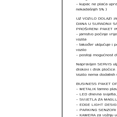
– kupac ne plaća uprav
nekadašnjih 5% )
UZ VOZILO DOLAZI 
DANA U SURADNJI SA 
PROŠIRENI PAKET I
– jamstvo počinje vrij
vozila
– također uključuje i
vozilo
– postoji mogućnost d
Napravljen SERVIS ulja
diskovi i disk pločice.
Vozilo nema dodatnih 
BUSINESS PAKET O
– METALIK tamno plav
– LED dnevna svijetla
– SVIJETLA ZA MAGL
– EDGE LIGHT DESIGN s
– PARKING SENZORI n
– KAMERA za vožnju u