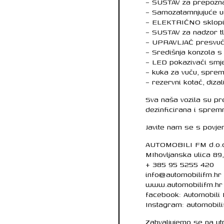
– SUSTAV za prepozna
– Samozatamnjujuće un
– ELEKTRIČNO sklopivi
– SUSTAV za nadzor 
– UPRAVLJAČ presvu
– Središnja konzola 
– LED pokazivači smj
– kuka za vuču, sprem
– rezervni kotač, diz
Sva naša vozila su pr
dezinficirana i sprem
Javite nam se s povje
AUTOMOBILI FM d.o.
MIhovljanska ulica 89
+ 385 95 5255 420
info@automobilifm.hr
www.automobilifm.hr
facebook: Automobili
Instagram: automobil
Zahvaljujemo se na u