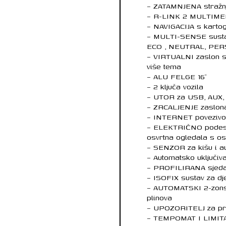
– ZATAMNJENA stražnj
– R-LINK 2 MULTIMED
– NAVIGACIJA s karto
– MULTI-SENSE susta
ECO , NEUTRAL, PE
– VIRTUALNI zaslon sa
više tema
– ALU FELGE 16″
– 2 ključa vozila
– UTOR za USB, AUX, 
– ZRCALJENJE zaslon
– INTERNET povezivo
– ELEKTRIČNO podesiv
osvrtna ogledala s os
– SENZOR za kišu i au
– Automatsko uključiva
– PROFILIRANA sjeda
– ISOFIX sustav za dj
– AUTOMATSKI 2-zonsk
plinova
– UPOZORITELJ za pr
– TEMPOMAT I LIMIT