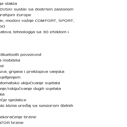
a stakla
IJSKI sustav sa dodirnim zaslonom
grafijom Europe
v, modovi vožnje COMFORT, SPORT,
RSO
tova, tehnologija sa 3D efektom i
Bluetooth povezivost
a mobitela
st
a, grijana i preklopiva vanjska
vjetljenjem
tomatsko uključivanje svjetala
nje/isključivanje dugih svjetala
la
ečje sjedalice
i klima uređaj sa senzorom štetnih
ekoračenje brzine
ATOR brzine