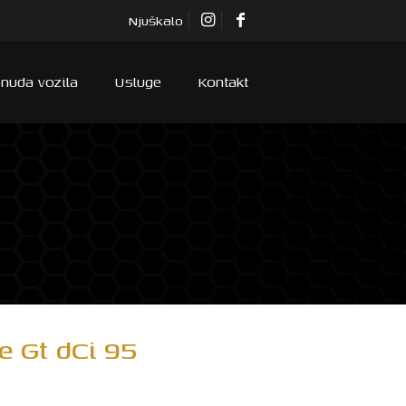
Njuškalo
nuda vozila
Usluge
Kontakt
 Gt dCi 95