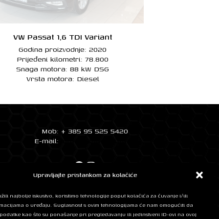
VW Passat 1,6 TDI Variant
Godina proizvodnje: 2020
Prijeđeni kilometri: 78.800
Snaga motora: 88 kW DSG
Vrsta motora: Diesel
Mob: + 385 95 525 5420
E-mail:
info@automobilifm.hr
Facebook
Instagram
Upravljajte pristankom za kolačiće
ili najbolje iskustvo, koristimo tehnologije poput kolačića za čuvanje i/ili
BANK
rmacijama o uređaju. Suglasnost s ovim tehnologijama će nam omogućiti da
odatke kao što su ponašanje pri pregledavanju ili jedinstveni ID-ovi na ovoj