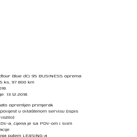
dtour Blue dCi 95 BUSINESS oprema
95 ks, 97.800 km
018.
e: 13.12.2018.
gato opremljen primjerak
povijest u ovlaštenom servisu (ispis
vozilo)
 PDV-a, cijena je sa PDV-om i svim
acije
anja putem LEASING-a