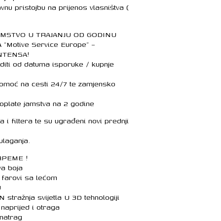
nu pristojbu na prijenos vlasništva (
JAMSTVO U TRAJANJU OD GODINU
“Motive Service Europe” –
NTENSA!
editi od datuma isporuke / kupnje
 pomoć na cesti 24/7 te zamjensko
oplate jamstva na 2 godine
 i filtera te su ugrađeni novi prednji
ulaganja.
RPEME !
a boja
, farovi sa lećom
U
tražnja svijetla U 3D tehnologiji
aprijed i otraga
natrag