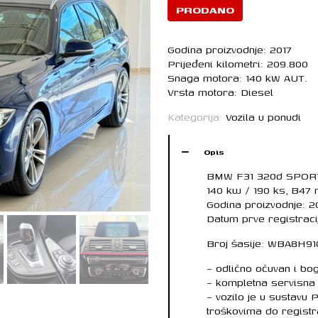
PRODANO
Godina proizvodnje: 2017
Prijeđeni kilometri: 209.800
Snaga motora: 140 kW AUT.
Vrsta motora: Diesel
Kategorija:
Vozila u ponudi
Opis
BMW F31 320d SPOR
140 kw / 190 ks, B47
Godina proizvodnje: 2
Datum prve registraci
Broj šasije: WBA8H9
– odlično očuvan i bo
– kompletna servisna 
– vozilo je u sustavu
troškovima do registr