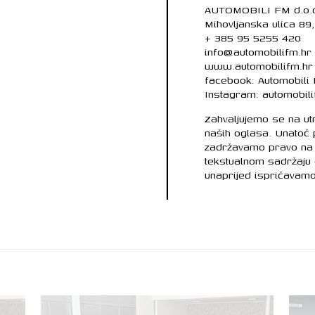
AUTOMOBILI FM d.o.
Mihovljanska ulica 89
+ 385 95 5255 420
info@automobilifm.hr
www.automobilifm.hr
facebook: Automobili
Instagram: automobil
Zahvaljujemo se na u
naših oglasa. Unatoč
zadržavamo pravo na 
tekstualnom sadržaju
unaprijed ispričavamo