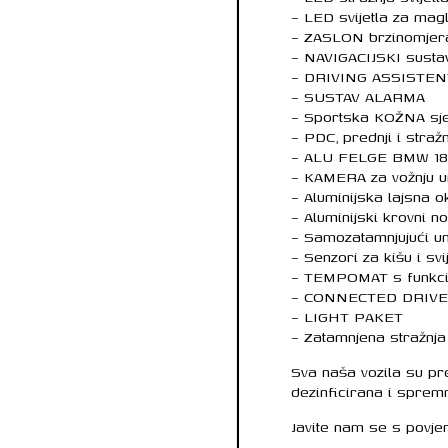
– LED svijetla za mag
– ZASLON brzinomjer
– NAVIGACIJSKI sust
– DRIVING ASSISTEN
– SUSTAV ALARMA
– Sportska KOŽNA sj
– PDC, prednji i stražn
– ALU FELGE BMW 18″
– KAMERA za vožnju u
– Aluminijska lajsna o
– Aluminijski krovni 
– Samozatamnjujući unu
– Senzori za kišu i svi
– TEMPOMAT s funkci
– CONNECTED DRIV
– LIGHT PAKET
– Zatamnjena stražnja 
Sva naša vozila su pr
dezinficirana i sprem
Javite nam se s povje