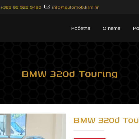
+385 95 525 5420
info@automobilifm.hr
Početna
O nama
Po
BMW 320d Touring
BMW 320d Tou