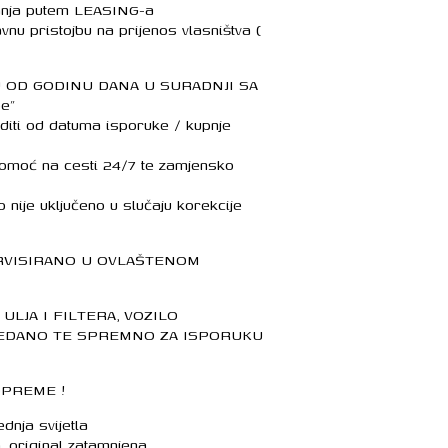
anja putem LEASING-a
nu pristojbu na prijenos vlasništva (
U OD GODINU DANA U SURADNJI SA
pe”
editi od datuma isporuke / kupnje
 pomoć na cesti 24/7 te zamjensko
ije uključeno u slučaju korekcije
RVISIRANO U OVLAŠTENOM
ULJA I FILTERA, VOZILO
DANO TE SPREMNO ZA ISPORUKU
OPREME !
nja svijetla
a, original zatamnjena