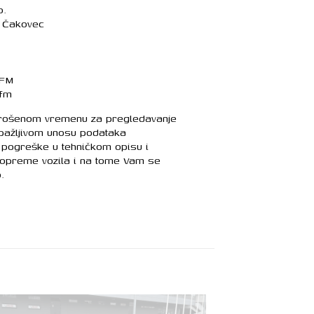
o.
, Čakovec
 FM
ifm
trošenom vremenu za pregledavanje
 pažljivom unosu podataka
pogreške u tehničkom opisu i
 opreme vozila i na tome Vam se
.