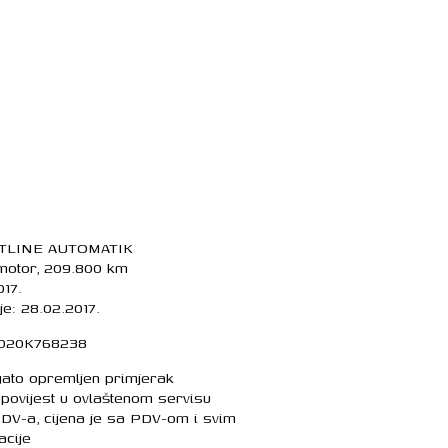
TLINE AUTOMATIK
 motor, 209.800 km
017.
je: 28.02.2017.
1020K768238
gato opremljen primjerak
povijest u ovlaštenom servisu
 PDV-a, cijena je sa PDV-om i svim
acije