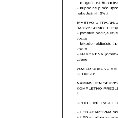
– mogućnost financir
– kupac ne plaća uprav
nekadašnjih 5% )
JAMSTVO U TRAJANJ
“Motive Service Euro
– jamstvo počinje vrij
vozila
– također uključuje i
vozilo
– NAPOMENA: jamstvo n
cijene
VOZILO UREDNO SE
SERVISU!
NAPRAVLJEN SERVIS 
KOMPLETNO PREGLE
!
SPORTLINE PAKET 
– LED ADAPTIVNA pred
– LED stražnja svijetl