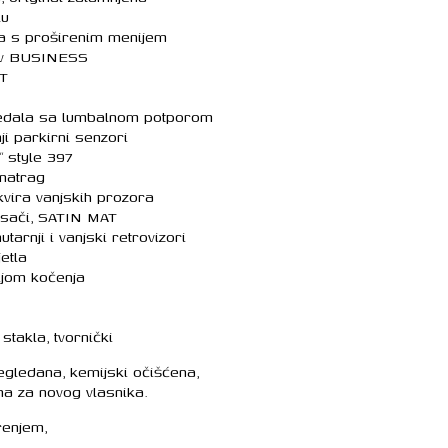
lu
a s proširenim menijem
av BUSINESS
T
edala sa lumbalnom potporom
ji parkirni senzori
 style 397
natrag
kvira vanjskih prozora
nosači, SATIN MAT
tarnji i vanjski retrovizori
jetla
jom kočenja
E
stakla, tvornički
egledana, kemijski očišćena,
na za novog vlasnika.
renjem,