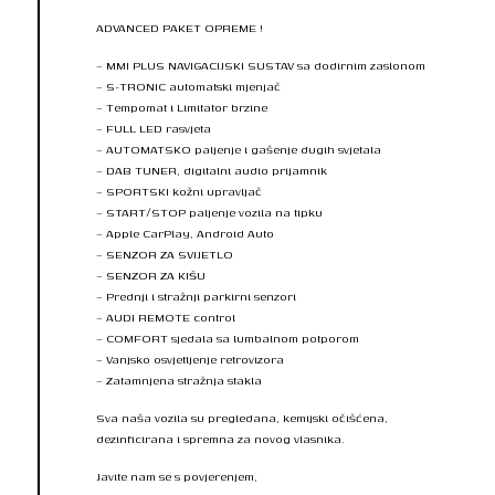
ADVANCED PAKET OPREME !
– MMI PLUS NAVIGACIJSKI SUSTAV sa dodirnim zaslonom
– S-TRONIC automatski mjenjač
– Tempomat i Limitator brzine
– FULL LED rasvjeta
– AUTOMATSKO paljenje i gašenje dugih svjetala
– DAB TUNER, digitalni audio prijamnik
– SPORTSKI kožni upravljač
– START/STOP paljenje vozila na tipku
– Apple CarPlay, Android Auto
– SENZOR ZA SVIJETLO
– SENZOR ZA KIŠU
– Prednji i stražnji parkirni senzori
– AUDI REMOTE control
– COMFORT sjedala sa lumbalnom potporom
– Vanjsko osvjetljenje retrovizora
– Zatamnjena stražnja stakla
Sva naša vozila su pregledana, kemijski očišćena,
dezinficirana i spremna za novog vlasnika.
Javite nam se s povjerenjem,