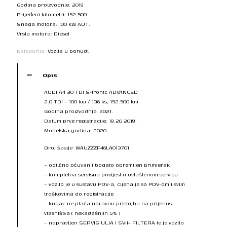
Godina proizvodnje: 2019
Prijeđeni kilometri: 152.500
Snaga motora: 100 kW AUT.
Vrsta motora: Diesel
Kategorija:
Vozila u ponudi
Opis
AUDI A4 30 TDI S-tronic ADVANCED
2.0 TDI – 100 kw / 136 ks, 152.500 km
Godina proizvodnje: 2021.
Datum prve registracije: 19.20.2019.
Modelska godina: 2020.
Broj šasije: WAUZZZF46LA013701
– odlično očuvan i bogato opremljen primjerak
– kompletna servisna povijest u ovlaštenom servisu
– vozilo je u sustavu PDV-a, cijena je sa PDV-om i svim
troškovima do registracije
– kupac ne plaća upravnu pristojbu na prijenos
vlasništva ( nekadašnjih 5% )
– napravljen SERVIS ULJA I SVIH FILTERA te je vozilo