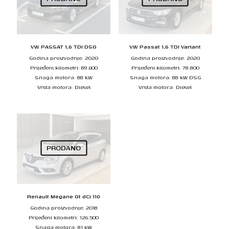
VW PASSAT 1,6 TDI DSG
VW Passat 1,6 TDI Variant
Godina proizvodnje: 2020
Godina proizvodnje: 2020
Prijeđeni kilometri: 89.600
Prijeđeni kilometri: 78.800
Snaga motora: 88 kW
Snaga motora: 88 kW DSG
Vrsta motora: Diesel
Vrsta motora: Diesel
PRODANO
Renault Megane Gt dCi 110
Godina proizvodnje: 2018
Prijeđeni kilometri: 126.500
Snaga motora: 81 kW