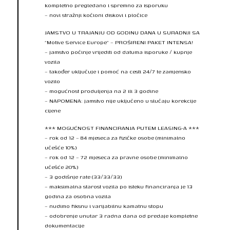
kompletno pregledano i spremno za isporuku
– novi stražnji kočioni diskovi i pločice
JAMSTVO U TRAJANJU OD GODINU DANA U SURADNJI SA
“Motive Service Europe” – PROŠIRENI PAKET INTENSA!
– jamstvo počinje vrijediti od datuma isporuke / kupnje
vozila
– također uključuje i pomoć na cesti 24/7 te zamjensko
vozilo
– mogućnost produljenja na 2 ili 3 godine
– NAPOMENA: jamstvo nije uključeno u slučaju korekcije
cijene
*** MOGUĆNOST FINANCIRANJA PUTEM LEASING-A ***
– rok od 12 – 84 mjeseca za fizičke osobe (minimalno
učešće 10%)
– rok od 12 – 72 mjeseca za pravne osobe (minimalno
učešće 20%)
– 3 godišnje rate (33/33/33)
– maksimalna starost vozila po isteku financiranja je 13
godina za osobna vozila
– nudimo fiksnu i varijabilnu kamatnu stopu
– odobrenje unutar 3 radna dana od predaje kompletne
dokumentacije