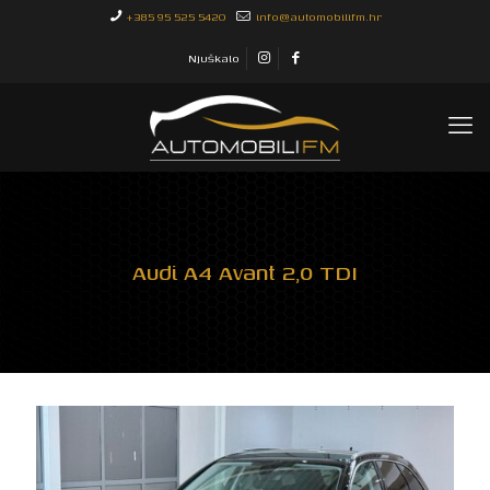
+385 95 525 5420
info@automobilifm.hr
Njuškalo
Audi A4 Avant 2,0 TDI