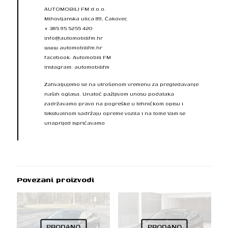
AUTOMOBILI FM d.o.o.
Mihovljanska ulica 89, Čakovec
+ 385 95 5255 420
info@automobilifm.hr
www.automobilifm.hr
facebook: Automobili FM
Instagram: automobilifm
Zahvaljujemo se na utrošenom vremenu za pregledavanje
naših oglasa. Unatoč pažljivom unosu podataka
zadržavamo pravo na pogreške u tehničkom opisu i
tekstualnom sadržaju opreme vozila i na tome Vam se
unaprijed ispričavamo
Povezani proizvodi
PRODANO
PRODANO