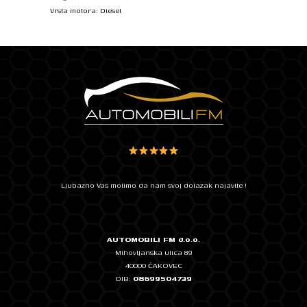
Vrsta motora: Diesel
Ljubazno Vas molimo da nam svoj dolazak najavite !
AUTOMOBILI FM d.o.o.
Mihovljanska ulica 89
40000 ČAKOVEC
OIB:
08699504739