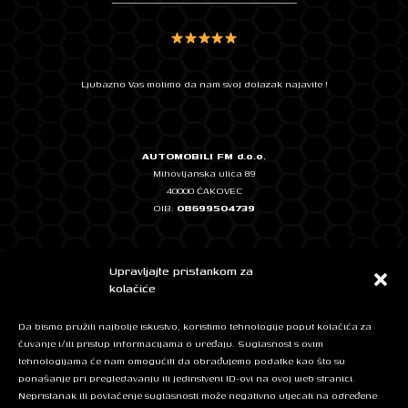
Ljubazno Vas molimo da nam svoj dolazak najavite !
AUTOMOBILI FM d.o.o.
Mihovljanska ulica 89
40000 ČAKOVEC
OIB:
08699504739
Temeljni kapital: 2.500,00 EUR, uplaćen u cijelosti
Upravljajte pristankom za
IBAN: HR0724020061101348572 - ERSTE & STEIERMÄRKISCHE BANK
kolačiće
IBAN: HR7623400091111262774 - Privredna banka Zagreb
Da bismo pružili najbolje iskustvo, koristimo tehnologije poput kolačića za
čuvanje i/ili pristup informacijama o uređaju. Suglasnost s ovim
tehnologijama će nam omogućiti da obrađujemo podatke kao što su
Mob: + 385 95 525 5420
ponašanje pri pregledavanju ili jedinstveni ID-ovi na ovoj web stranici.
E-mail:
info@automobilifm.hr
Nepristanak ili povlačenje suglasnosti može negativno utjecati na određene