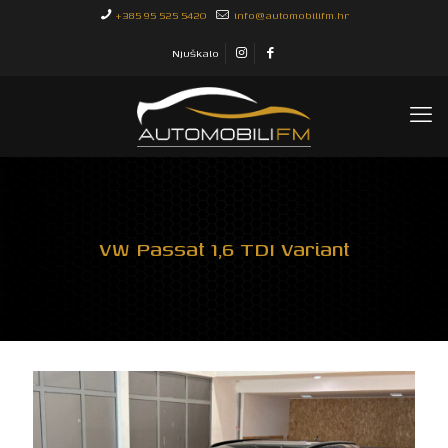
+385 95 525 5420
info@automobilifm.hr
Njuškalo
VW Passat 1,6 TDI Variant