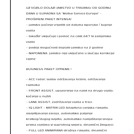
UZ VOZILO DOLAZI JAMSTVO U TRAJANJU OD GODINU
DANA U SURADNJI SA “Motive Service Europe” –
PROŠIRENI PAKET INTENSA!
– jamstvo počinje vrijediti od datuma isporuke / kupnje
vozila
– također uključuje i pomoć na cesti 24/7 te zamjensko
vozilo
– postoji mogućnost doplate jamstva na 2 godine
– NAPOMENA: jamstvo nije uključeno u slučaju korekcije
cijene
BUSINESS PAKET OPREME !
– ACC radar, sustav održavanja brzine, održavanje
razmaka
– FRONT ASSIST, upozorenje na nalet na drugo vozilo,
kočenje u nuždi
– LANE ASSIST, zadržavanje vozila u traci
– IQ.LIGHT – MATRIX LED Adaptivna vanjska rasvjeta,
osvijetljavanje zavoja, automatsko paljenje
kratkog/dugog svijetla, automatsko namještanje snopa
prema vozilima iz suprotnog smjera, dinamični žmigavci
– FULL LED ANIMIRANA stražnja rasvjeta, dinamični