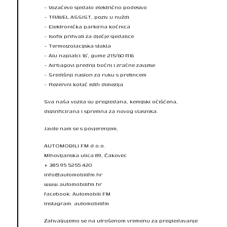
– Vozačevo sjedalo električno podesivo
– TRAVEL ASSIST, poziv u nuždi
– Elektronička parkirna kočnica
– Isofix prihvati za dječje sjedalice
– Termoizolacijska stakla
– Alu naplatci 16″, gume 215/60 R16
– Airbagovi prednji bočni i zračne zavjese
– Središnji naslon za ruku s pretincem
– Rezervni kotač istih dimezija
Sva naša vozila su pregledana, kemijski očišćena,
dezinficirana i spremna za novog vlasnika.
Javite nam se s povjerenjem,
AUTOMOBILI FM d.o.o.
MIhovljanska ulica 89, Čakovec
+ 385 95 5255 420
info@automobilifm.hr
www.automobilifm.hr
facebook: Automobili FM
Instagram: automobilifm
Zahvaljujemo se na utrošenom vremenu za pregledavanje