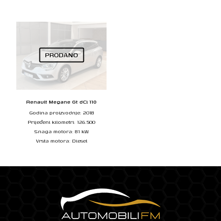
PRODANO
Renault Megane Gt dCi 110
Godina proizvodnje: 2018
Prijeđeni kilometri: 126.500
Snaga motora: 81 kW
Vrsta motora: Diesel