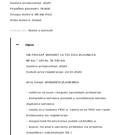
Godina proizvodnje: 2020
Prijeđeni kilometri: 78.800
Snaga motora: 88 kW DSG
Vrsta motora: Diesel
Kategorija:
Vozila u ponudi
Opis
VW PASSAT VARIANT 1,6 TDI DSG BUSINESS
88 kw / 120 ks, 78.700 km
Godina proizvodnje: 2020.
Datum prve registracije: 22.01.2020.
Broj šasije: WVWZZZ3CZLE083863
– odlično očuvan i bogato opremljen primjerak
– kompletna servisna povijest u ovlaštenom servisu,
digitalna servisna
– vozilo je u sustavu PDV-a, cijena je sa PDV-om i svim
troškovima do registracije
– mogućnost financiranja putem LEASING-a
– kupac ne plaća upravnu pristojbu na prijenos
vlasništva ( nekadašnjih 5% )