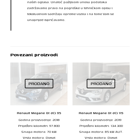
naših oglasa. Unatoč pažljivom unosu podataka
zadržavamo pravo na pogreške u tehničkom opisu i
tekstualnom sadržaju opreme vozila i na tome Vam se
unaprijed ispričavamo.
Povezani proizvodi
PRODANO
PRODANO
Renault Megane Gt dCi 95
Renault Megane Gt dCi 115
Godina proizvodnje: 2018
Godina proizvodnje: 2019
Prijeđeni kilometri: 97.800
Prijeđeni kilometri: 134.300
Snaga motora: 70 kW
Snaga motora: 85 kW AUT.
Vrsta motora: Diesel
Vrsta motora: Diesel