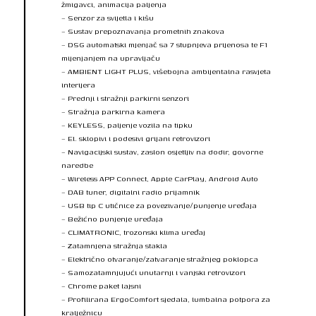
žmigavci, animacija paljenja
– Senzor za svijetla i kišu
– Sustav prepoznavanja prometnih znakova
– DSG automatski mjenjač sa 7 stupnjeva prijenosa te F1
mijenjanjem na upravljaču
– AMBIENT LIGHT PLUS, višebojna ambijentalna rasvjeta
interijera
– Prednji i stražnji parkirni senzori
– Stražnja parkirna kamera
– KEYLESS, paljenje vozila na tipku
– El. sklopivi i podesivi grijani retrovizori
– Navigacijski sustav, zaslon osjetljiv na dodir, govorne
naredbe
– Wireless APP Connect, Apple CarPlay, Android Auto
– DAB tuner, digitalni radio prijamnik
– USB tip C utičnice za povezivanje/punjenje uređaja
– Bežićno punjenje uređaja
– CLIMATRONIC, trozonski klima uređaj
– Zatamnjena stražnja stakla
– Električno otvaranje/zatvaranje stražnjeg poklopca
– Samozatamnjujući unutarnji i vanjski retrovizori
– Chrome paket lajsni
– Profilirana ErgoComfort sjedala, lumbalna potpora za
kralježnicu