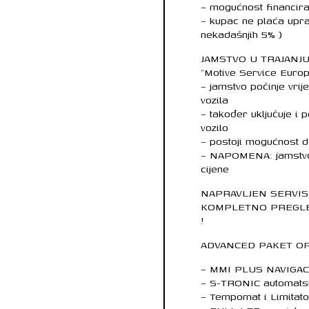
– mogućnost financir
– kupac ne plaća uprav
nekadašnjih 5% )
JAMSTVO U TRAJANJ
“Motive Service Eur
– jamstvo počinje vrij
vozila
– također uključuje i
vozilo
– postoji mogućnost d
– NAPOMENA: jamstvo n
cijene
NAPRAVLJEN SERVIS 
KOMPLETNO PREGLE
!
ADVANCED PAKET O
– MMI PLUS NAVIGACI
– S-TRONIC automatsk
– Tempomat i Limitato