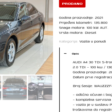
PRODANO
Godina proizvodnje: 2021
Prijeđeni kilometri: 135.800
Snaga motora: 100 kW AUT.
Vrsta motora: Diesel
Kategorija:
Vozila u ponudi
Opis
AUDI A4 30 TDI S-tr
2.0 TDI – 100 kw / 13
Godina proizvodnje: 2
Datum prve registraci
Broj šasije: WAUZZ
– odlično očuvan i bo
– kompletna servisna 
– vozilo je u sustavu
troškovima do registr