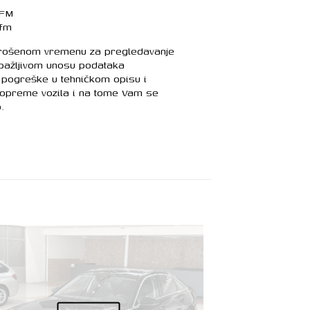
 FM
ifm
trošenom vremenu za pregledavanje
 pažljivom unosu podataka
pogreške u tehničkom opisu i
 opreme vozila i na tome Vam se
.