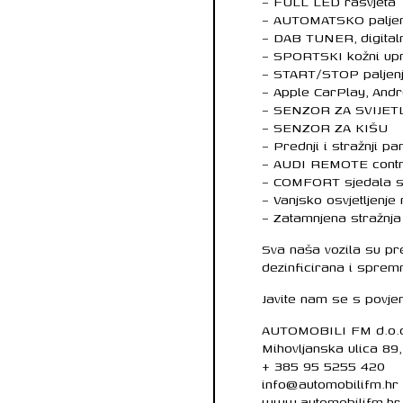
– FULL LED rasvjeta
– AUTOMATSKO paljenj
– DAB TUNER, digitaln
– SPORTSKI kožni upr
– START/STOP paljenje
– Apple CarPlay, Andr
– SENZOR ZA SVIJET
– SENZOR ZA KIŠU
– Prednji i stražnji pa
– AUDI REMOTE contr
– COMFORT sjedala 
– Vanjsko osvjetljenje
– Zatamnjena stražnja
Sva naša vozila su pr
dezinficirana i sprem
Javite nam se s povje
AUTOMOBILI FM d.o.
Mihovljanska ulica 89
+ 385 95 5255 420
info@automobilifm.hr
www.automobilifm.hr