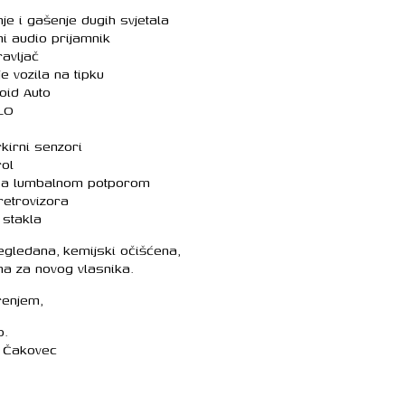
e i gašenje dugih svjetala
i audio prijamnik
avljač
 vozila na tipku
oid Auto
LO
rkirni senzori
ol
sa lumbalnom potporom
 retrovizora
 stakla
egledana, kemijski očišćena,
na za novog vlasnika.
renjem,
o.
, Čakovec