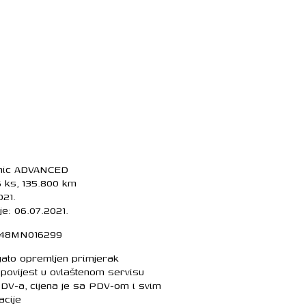
onic ADVANCED
6 ks, 135.800 km
021.
je: 06.07.2021.
ZF48MN016299
gato opremljen primjerak
povijest u ovlaštenom servisu
 PDV-a, cijena je sa PDV-om i svim
acije