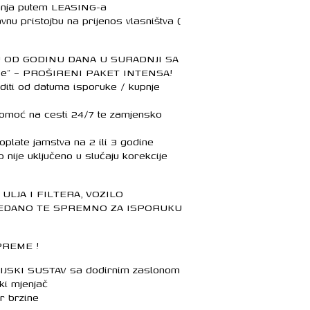
anja putem LEASING-a
nu pristojbu na prijenos vlasništva (
U OD GODINU DANA U SURADNJI SA
ope” – PROŠIRENI PAKET INTENSA!
editi od datuma isporuke / kupnje
 pomoć na cesti 24/7 te zamjensko
oplate jamstva na 2 ili 3 godine
ije uključeno u slučaju korekcije
ULJA I FILTERA, VOZILO
DANO TE SPREMNO ZA ISPORUKU
PREME !
JSKI SUSTAV sa dodirnim zaslonom
i mjenjač
r brzine