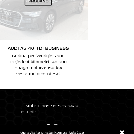
PRODANO
AUDI A6 40 TDI BUSINESS
Godina proizvodnje: 2018
Prijeđeni kilometri: 48.500
Snaga motora: 150 kW
Vrsta motora: Diesel
Mob: + 385 95 525 5420
E-mail:
info@automobilifm.hr
Facebook
Instagram
Upravljajte pristankom za kolačiće