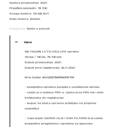
Godina proizvodnje: 2021
Prijeđeni kilometri: 78.700
Snaga motora: 110 kW AUT.
Vrsta motora: Benzin
Kategorija:
Vozila u ponudi
Opis
VW TIGUAN 1,5 TSI DSG LIFE oprema
110 kw / 150 ks, 78.700 km
Datum proizvodnje: 2021.
Datum prve registracije: 26.11.2021.
Broj šasije: WVGZZZ5NZNW009799
– kompletna servisna povijest u ovlaštenom servisu
– vozilo je u sustavu PDV-a, cijena je sa PDV-om i svim
troškovima do registracije
– kupac ne plaća upravnu pristojbu na prijenos
vlasništva
– napravljen SERVIS ULJA I SVIH FILTERA te je vozilo
kompletno pregledano i spremno za isporuku