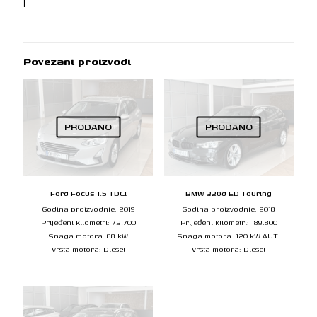
Povezani proizvodi
PRODANO
PRODANO
Ford Focus 1.5 TDCi
BMW 320d ED Touring
Godina proizvodnje: 2019
Godina proizvodnje: 2018
Prijeđeni kilometri: 73.700
Prijeđeni kilometri: 189.800
Snaga motora: 88 kW
Snaga motora: 120 kW AUT.
Vrsta motora: Diesel
Vrsta motora: Diesel