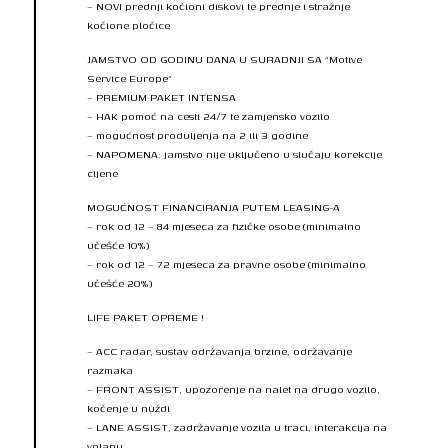
– NOVI prednji kočioni diskovi te prednje i stražnje
kočione pločice
JAMSTVO OD GODINU DANA U SURADNJI SA “Motive
Service Europe”
– PREMIUM PAKET INTENSA
– HAK pomoć na cesti 24/7 te zamjensko vozilo
– mogućnost produljenja na 2 ili 3 godine
– NAPOMENA: jamstvo nije uključeno u slučaju korekcije
cijene
MOGUĆNOST FINANCIRANJA PUTEM LEASING-A
– rok od 12 – 84 mjeseca za fizičke osobe (minimalno
učešće 10%)
– rok od 12 – 72 mjeseca za pravne osobe (minimalno
učešće 20%)
LIFE PAKET OPREME !
– ACC radar, sustav održavanja brzine, održavanje
razmaka
– FRONT ASSIST, upozorenje na nalet na drugo vozilo,
kočenje u nuždi
– LANE ASSIST, zadržavanje vozila u traci, interakcija na
volanu