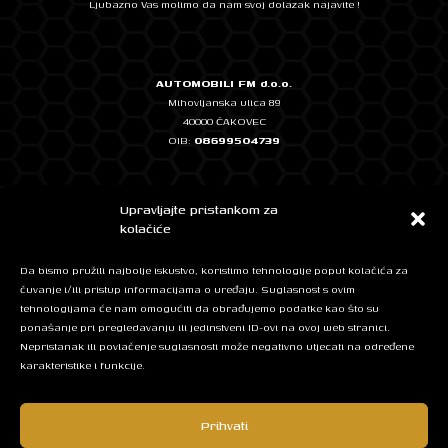
Ljubazno Vas molimo da nam svoj dolazak najavite !
AUTOMOBILI FM d.o.o.
Mihovljanska ulica 89
40000 ČAKOVEC
OIB:
08699504739
Temeljni kapital: 2.500,00 EUR, uplaćen u cijelosti
Upravljajte pristankom za
IBAN: HR0724020061101348572 - ERSTE & STEIERMÄRKISCHE BANK
kolačiće
IBAN: HR7623400091111262774 - Privredna banka Zagreb
Da bismo pružili najbolje iskustvo, koristimo tehnologije poput kolačića za
čuvanje i/ili pristup informacijama o uređaju. Suglasnost s ovim
tehnologijama će nam omogućiti da obrađujemo podatke kao što su
Mob: + 385 95 525 5420
ponašanje pri pregledavanju ili jedinstveni ID-ovi na ovoj web stranici.
E-mail:
info@automobilifm.hr
Nepristanak ili povlačenje suglasnosti može negativno utjecati na određene
karakteristike i funkcije.
Facebook
Instagram
Prihvati