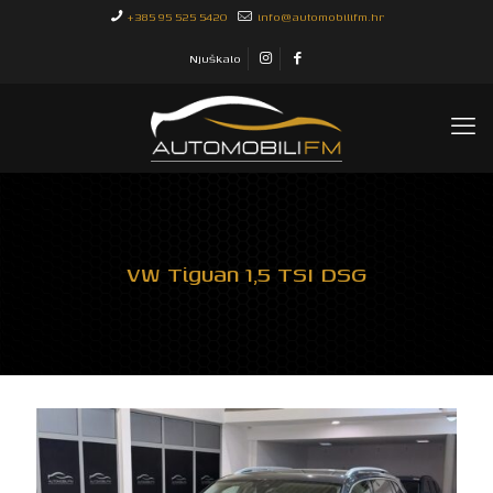
+385 95 525 5420
info@automobilifm.hr
Njuškalo
VW Tiguan 1,5 TSI DSG