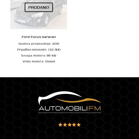
PRODANO
Ford Focus karavan
Godina proizvodnje: 2019
Prijeđeni kilometri: 132.500
Snaga motora: 88 kW
Vrsta motora: Diesel