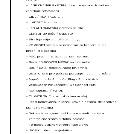
– LANE CHANGE SYSTEM, upozorenje za mrtvi kut na
vanjskom retrovizoru
– SIDE / REAR ASSIST,
– LIMITATOR brzine
– LED AUTOMATSKA prednja svijetla
– SENZOR ZA KIŠU / SVIJETLA
– Stražnja svijetla u LED tehnologiji
– KOMFORT sjedala sa potporom za kralježnicu na
prednjim sjedalima
– PDC, prednji i stražnji parkirni senzori
– Radio “DISCOVER MEDIA” sa Internetom
– DAB / DAB+ digitalni radio prijamnik
– USB “C” brzi priključci za punjenje mobilnih uređaja
– App-Connect / Apple CarPlay / Android Auto
– Volkswagen We Connect / We Connect Plus
– Alu naplatci 17″ VW OE
– CLIMATRONIC, trozonski klima uređaj
– Krom paket vanjskih lajsni, krovnih nosača, dekorativne
lasjne na vratima
– Dekorativne lajsne, matt krom elementi interijera
– Zatamnjena stražnja stakla, original
– Termoizolacijsko vjetrobransko staklo
– ISOFIX prihvati za sjedalice