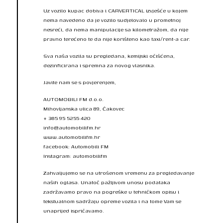
Uz vozilo kupac dobiva i CARVERTICAL izvješće u kojem
nema navedeno da je vozilo sudjelovalo u prometnoj
nesreći, da nema manipulacije sa kilometražom, da nije
pravno terećeno te da nije korišteno kao taxi/rent-a car.
Sva naša vozila su pregledana, kemijski očišćena,
dezinficirana i spremna za novog vlasnika.
Javite nam se s povjerenjem,
AUTOMOBILI FM d.o.o.
Mihovljanska ulica 89, Čakovec
+ 385 95 5255 420
info@automobilifm.hr
www.automobilifm.hr
facebook: Automobili FM
Instagram: automobilifm
Zahvaljujemo se na utrošenom vremenu za pregledavanje
naših oglasa. Unatoč pažljivom unosu podataka
zadržavamo pravo na pogreške u tehničkom opisu i
tekstualnom sadržaju opreme vozila i na tome Vam se
unaprijed ispričavamo.