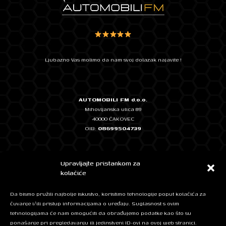
Ljubazno Vas molimo da nam svoj dolazak najavite !
AUTOMOBILI FM d.o.o.
Mihovljanska ulica 89
40000 ČAKOVEC
OIB:
08699504739
Temeljni kapital: 2.500,00 EUR, uplaćen u cijelosti
Upravljajte pristankom za
IBAN: HR0724020061101348572 - ERSTE & STEIERMÄRKISCHE BANK
kolačiće
IBAN: HR7623400091111262774 - Privredna banka Zagreb
Da bismo pružili najbolje iskustvo, koristimo tehnologije poput kolačića za
čuvanje i/ili pristup informacijama o uređaju. Suglasnost s ovim
tehnologijama će nam omogućiti da obrađujemo podatke kao što su
Mob: + 385 95 525 5420
ponašanje pri pregledavanju ili jedinstveni ID-ovi na ovoj web stranici.