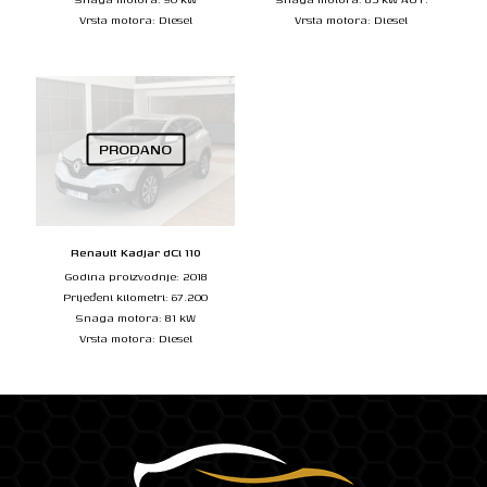
Vrsta motora: Diesel
Vrsta motora: Diesel
PRODANO
Renault Kadjar dCi 110
Godina proizvodnje: 2018
Prijeđeni kilometri: 67.200
Snaga motora: 81 kW
Vrsta motora: Diesel