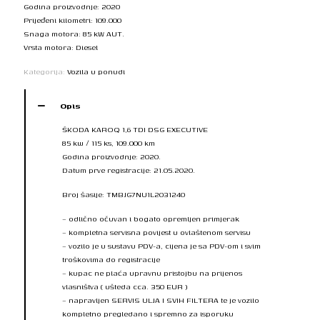
Godina proizvodnje: 2020
Prijeđeni kilometri: 109.000
Snaga motora: 85 kW AUT.
Vrsta motora: Diesel
Kategorija:
Vozila u ponudi
Opis
ŠKODA KAROQ 1,6 TDI DSG EXECUTIVE
85 kw / 115 ks, 109.000 km
Godina proizvodnje: 2020.
Datum prve registracije: 21.05.2020.
Broj šasije: TMBJG7NU1L2031240
– odlično očuvan i bogato opremljen primjerak
– kompletna servisna povijest u ovlaštenom servisu
– vozilo je u sustavu PDV-a, cijena je sa PDV-om i svim
troškovima do registracije
– kupac ne plaća upravnu pristojbu na prijenos
vlasništva ( ušteda cca. 350 EUR )
– napravljen SERVIS ULJA I SVIH FILTERA te je vozilo
kompletno pregledano i spremno za isporuku