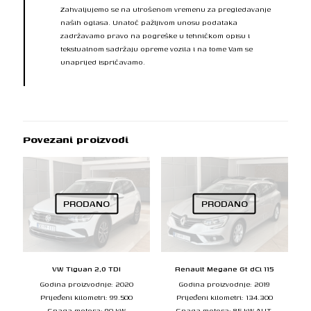
Zahvaljujemo se na utrošenom vremenu za pregledavanje
naših oglasa. Unatoč pažljivom unosu podataka
zadržavamo pravo na pogreške u tehničkom opisu i
tekstualnom sadržaju opreme vozila i na tome Vam se
unaprijed ispričavamo.
Povezani proizvodi
PRODANO
PRODANO
VW Tiguan 2,0 TDI
Renault Megane Gt dCi 115
Godina proizvodnje: 2020
Godina proizvodnje: 2019
Prijeđeni kilometri: 99.500
Prijeđeni kilometri: 134.300
Snaga motora: 90 kW
Snaga motora: 85 kW AUT.