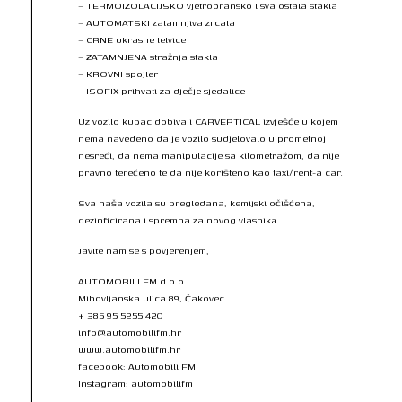
– TERMOIZOLACIJSKO vjetrobransko i sva ostala stakla
– AUTOMATSKI zatamnjiva zrcala
– CRNE ukrasne letvice
– ZATAMNJENA stražnja stakla
– KROVNI spojler
– ISOFIX prihvati za dječje sjedalice
Uz vozilo kupac dobiva i CARVERTICAL izvješće u kojem
nema navedeno da je vozilo sudjelovalo u prometnoj
nesreći, da nema manipulacije sa kilometražom, da nije
pravno terećeno te da nije korišteno kao taxi/rent-a car.
Sva naša vozila su pregledana, kemijski očišćena,
dezinficirana i spremna za novog vlasnika.
Javite nam se s povjerenjem,
AUTOMOBILI FM d.o.o.
Mihovljanska ulica 89, Čakovec
+ 385 95 5255 420
info@automobilifm.hr
www.automobilifm.hr
facebook: Automobili FM
Instagram: automobilifm