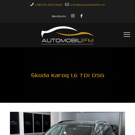
+385 95 525 5420
info@automobilifm.hr
Njuškalo
Škoda Karoq 1,6 TDI DSG