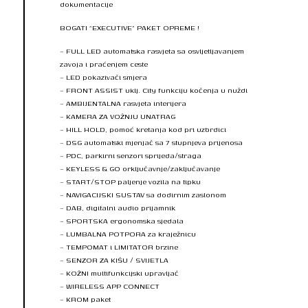
dokumentacije
BOGATI “EXECUTIVE” PAKET OPREME !
– FULL LED automatska rasvjeta sa osvljetljavanjem
zavoja i praćenjem ceste
– LED pokazivači smjera
– FRONT ASSIST uklj. City funkciju kočenja u nuždi
– AMBIJENTALNA rasvjeta interijera
– KAMERA ZA VOŽNJU UNATRAG
– HILL HOLD, pomoć kretanja kod pri uzbrdici
– DSG automatski mjenjač sa 7 stupnjeva prijenosa
– PDC, parkirni senzori sprijeda/straga
– KEYLESS & GO orključavnje/zaključavanje
– START/STOP paljenje vozila na tipku
– NAVIGACIJSKI SUSTAV sa dodirnim zaslonom
– DAB, digitalni audio prijamnik
– SPORTSKA ergonomska sjedala
– LUMBALNA POTPORA za kraježnicu
– TEMPOMAT i LIMITATOR brzine
– SENZOR ZA KIŠU / SVIJETLA
– KOŽNI multifunkcijski upravljač
– WIRELESS APP CONNECT
– KROM paket