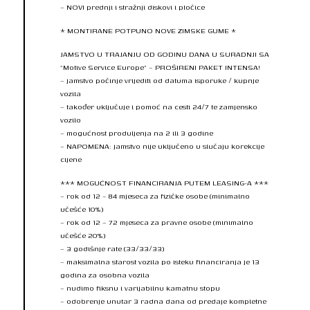
– NOVI prednji i stražnji diskovi i pločice
* MONTIRANE POTPUNO NOVE ZIMSKE GUME *
JAMSTVO U TRAJANJU OD GODINU DANA U SURADNJI SA
“Motive Service Europe” – PROŠIRENI PAKET INTENSA!
– jamstvo počinje vrijediti od datuma isporuke / kupnje
vozila
– također uključuje i pomoć na cesti 24/7 te zamjensko
vozilo
– mogućnost produljenja na 2 ili 3 godine
– NAPOMENA: jamstvo nije uključeno u slučaju korekcije
cijene
*** MOGUĆNOST FINANCIRANJA PUTEM LEASING-A ***
– rok od 12 – 84 mjeseca za fizičke osobe (minimalno
učešće 10%)
– rok od 12 – 72 mjeseca za pravne osobe (minimalno
učešće 20%)
– 3 godišnje rate (33/33/33)
– maksimalna starost vozila po isteku financiranja je 13
godina za osobna vozila
– nudimo fiksnu i varijabilnu kamatnu stopu
– odobrenje unutar 3 radna dana od predaje kompletne