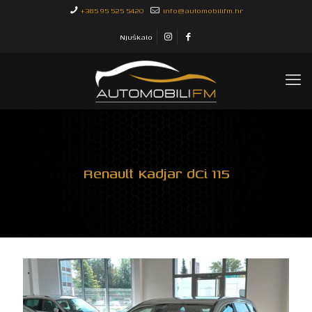
+385 95 525 5420
info@automobilifm.hr
Njuškalo
Renault Kadjar dCi 115