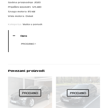
Godina proizvodnje: 2020
Prijeđeni kilometri: 125.400
Snaga motora: 85 kW
Vrsta motora: Diesel
Kategorija:
Vozila u ponudi
Opis
PRODANO !
Povezani proizvodi
PRODANO
PRODANO