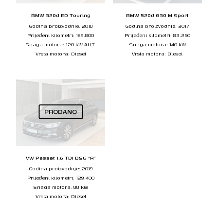
BMW 320d ED Touring
BMW 520d G30 M Sport
Godina proizvodnje: 2018
Godina proizvodnje: 2017
Prijeđeni kilometri: 189.800
Prijeđeni kilometri: 83.250
Snaga motora: 120 kW AUT.
Snaga motora: 140 kW
Vrsta motora: Diesel
Vrsta motora: Diesel
PRODANO
VW Passat 1,6 TDI DSG “R”
Godina proizvodnje: 2019
Prijeđeni kilometri: 129.400
Snaga motora: 88 kW
Vrsta motora: Diesel