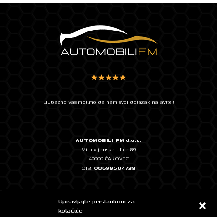
Ljubazno Vas molimo da nam svoj dolazak najavite !
AUTOMOBILI FM d.o.o.
Mihovljanska ulica 89
40000 ČAKOVEC
OIB:
08699504739
Temeljni kapital: 2.500,00 EUR, uplaćen u cijelosti
Upravljajte pristankom za
IBAN: HR0724020061101348572 - ERSTE & STEIERMÄRKISCHE BANK
kolačiće