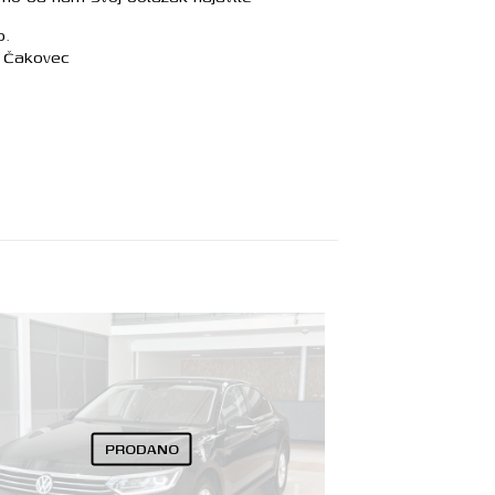
o.
, Čakovec
PRODANO