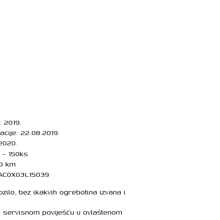
: 2019.
acije: 22.08.2019.
2020.
 – 150ks
00 km
1AC0X03L15039
ilo, bez ikakvih ogrebotina izvana i
 servisnom poviješću u ovlaštenom