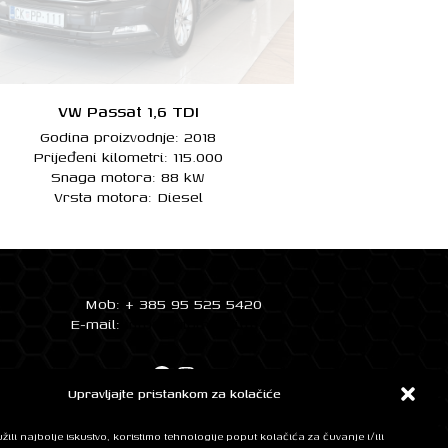
VW Passat 1,6 TDI
Godina proizvodnje: 2018
Prijeđeni kilometri: 115.000
Snaga motora: 88 kW
Vrsta motora: Diesel
Mob: + 385 95 525 5420
E-mail:
info@automobilifm.hr
Facebook
Instagram
Upravljajte pristankom za kolačiće
ili najbolje iskustvo, koristimo tehnologije poput kolačića za čuvanje i/ili