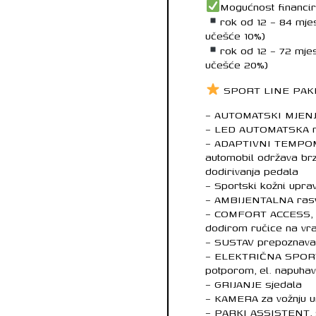
Mogućnost financi
rok od 12 – 84 mje
učešće 10%)
rok od 12 – 72 mj
učešće 20%)
SPORT LINE PA
– AUTOMATSKI MJEN
– LED AUTOMATSKA ras
– ADAPTIVNI TEMPOM
automobil održava brzi
dodirivanja pedala
– Sportski kožni uprav
– AMBIJENTALNA rasvje
– COMFORT ACCESS, ot
dodirom ručice na vrat
– SUSTAV prepoznava
– ELEKTRIČNA SPORT
potporom, el. napuhav
– GRIJANJE sjedala
– KAMERA za vožnju u
– PARKI ASSISTENT, 