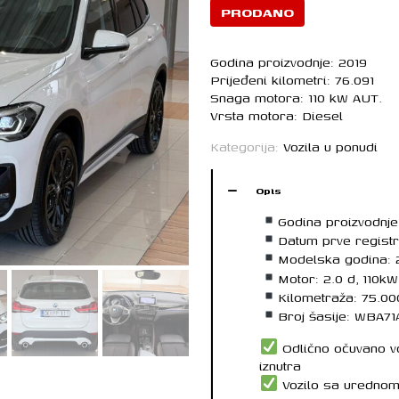
PRODANO
Godina proizvodnje: 2019
Prijeđeni kilometri: 76.091
Snaga motora: 110 kW AUT.
Vrsta motora: Diesel
Kategorija:
Vozila u ponudi
Opis
Godina proizvodnje
Datum prve registr
Modelska godina: 
Motor: 2.0 d, 110kW
Kilometraža: 75.0
Broj šasije: WBA7
Odlično očuvano voz
iznutra
Vozilo sa urednom