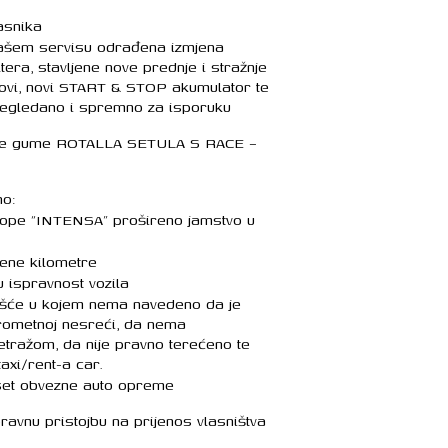
asnika
šem servisu odrađena izmjena
ltera, stavljene nove prednje i stražnje
kovi, novi START & STOP akumulator te
pregledano i spremno za isporuku
tne gume ROTALLA SETULA S RACE –
no:
rope “INTENSA” prošireno jamstvo u
đene kilometre
 ispravnost vozila
šće u kojem nema navedeno da je
prometnoj nesreći, da nema
etražom, da nije pravno terećeno te
taxi/rent-a car.
set obvezne auto opreme
avnu pristojbu na prijenos vlasništva