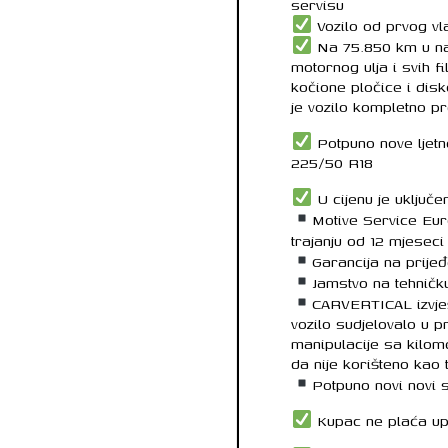
servisu
Vozilo od prvog vl
Na 75.850 km u na
motornog ulja i svih fi
kočione pločice i dis
je vozilo kompletno 
Potpuno nove lje
225/50 R18
U cijenu je uključe
Motive Service Eu
trajanju od 12 mjeseci
Garancija na prije
Jamstvo na tehničku
CARVERTICAL izvje
vozilo sudjelovalo u 
manipulacije sa kilom
da nije korišteno kao 
Potpuno novi novi 
Kupac ne plaća upr