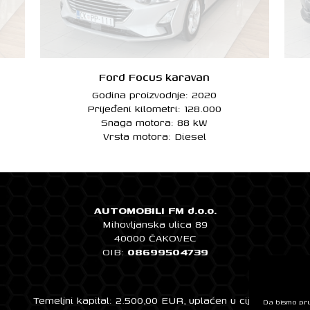
Ford Focus karavan
Godina proizvodnje: 2020
Prijeđeni kilometri: 128.000
Snaga motora: 88 kW
Vrsta motora: Diesel
AUTOMOBILI FM d.o.o.
Mihovljanska ulica 89
40000 ČAKOVEC
OIB:
08699504739
Temeljni kapital: 2.500,00 EUR, uplaćen u cijelosti
Da bismo pruž