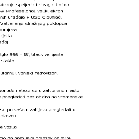
kiranje sprijeda i straga, bočno
V Professional, veliki ekran
lnih uređaja + USB C punjači
e/zatvaranje stražnjeg poklopca
inomjera
ijetla
eđaj
le 566 – 18″, black varijanta
 stakla
tarnji i vanjski retrovizori
a
 ponude nalaze se u zatvorenom auto
e pregledati bez obzira na vremenske
se po vašem zahtjevu pregledati u
Čakovcu.
 vozila
mo da nam svoj dolazak najavite