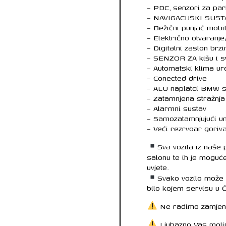
– PDC, senzori za par
– NAVIGACIJSKI SUSTA
– Bežični punjač mobi
– Električno otvaranj
– Digitalni zaslon brz
– SENZOR ZA kišu i sv
– Automatski klima ur
– Conected drive
– ALU naplatci BMW sty
– Zatamnjena stražnja
– Alarmni sustav
– Samozatamnjujući unu
– Veći rezrvoar goriv
Sva vozila iz naše
salonu te ih je moguć
uvjete.
Svako vozilo može 
bilo kojem servisu u 
Ne radimo zamjene
Ljubazno Vas moli