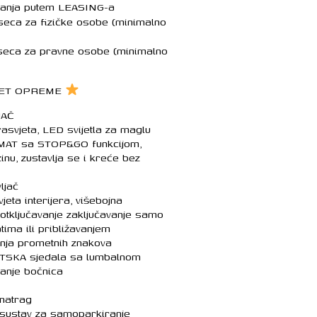
ranja putem LEASING-a
seca za fizičke osobe (minimalno
eseca za pravne osobe (minimalno
KET OPREME
JAČ
vjeta, LED svijetla za maglu
AT sa STOP&GO funkcijom,
nu, zustavlja se i kreće bez
ljač
ta interijera, višebojna
ključavanje zaključavanje samo
ima ili približavanjem
nja prometnih znakova
SKA sjedala sa lumbalnom
anje bočnica
natrag
sustav za samoparkiranje