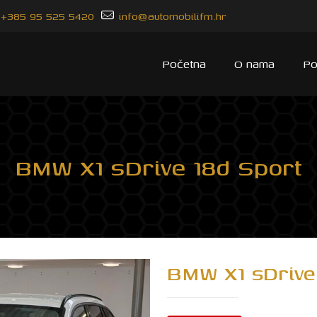
+385 95 525 5420
info@automobilifm.hr
Početna
O nama
Po
BMW X1 sDrive 18d Sport
BMW X1 sDrive