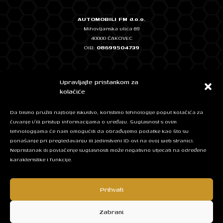
AUTOMOBILI FM d.o.o.
Mihovljanska ulica 89
40000 ČAKOVEC
OIB:
08699504739
Temeljni kapital: 2.500,00 EUR, uplaćen u cijelosti
Upravljajte pristankom za
IBAN: HR0724020061101348572 - ERSTE & STEIERMÄRKISCHE BANK
kolačiće
IBAN: HR7623400091111262774 - Privredna banka Zagreb
Da bismo pružili najbolje iskustvo, koristimo tehnologije poput kolačića za
čuvanje i/ili pristup informacijama o uređaju. Suglasnost s ovim
tehnologijama će nam omogućiti da obrađujemo podatke kao što su
Mob: + 385 95 525 5420
ponašanje pri pregledavanju ili jedinstveni ID-ovi na ovoj web stranici.
E-mail:
info@automobilifm.hr
Nepristanak ili povlačenje suglasnosti može negativno utjecati na određene
karakteristike i funkcije.
Facebook
Instagram
Prihvati
Zabrani
© 2026 AUTOMOBILI FM d.o.o. All Rights Reserved. | Designed by