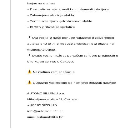
lasjne na vratima
– Dekorativne lajsne, matt krom elementi interijera
– Zatamnjena stražnja stakla
– Termoizolacijsko vjetrobransko staklo
– ISOFIX prihvati za sjedalice
Sva vozila iz naše ponude nalaze se u zatvorenom
auto salonu te ih je moguće pregledati bez obzira na
vremenske uvjete.
Svako vozilo može se po vašem zahtjevu pregledati u
bilo kojem servisu u Čakovcu.
Ne radimo zamjene vozila
Ljubazno Vas molimo da nam svoj dolazak najavite
AUTOMOBILI FM d.o.o.
Mihovljanska ulica 89, Čakovec
+ 385 95 5255 420
info@automobilifm.hr
www.automobilifm.hr