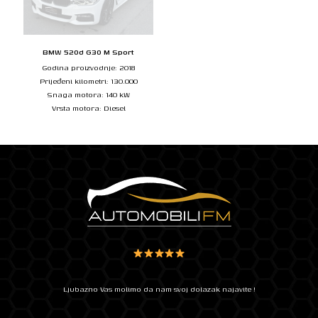
BMW 520d G30 M Sport
Godina proizvodnje: 2018
Prijeđeni kilometri: 130.000
Snaga motora: 140 kW
Vrsta motora: Diesel
Ljubazno Vas molimo da nam svoj dolazak najavite !