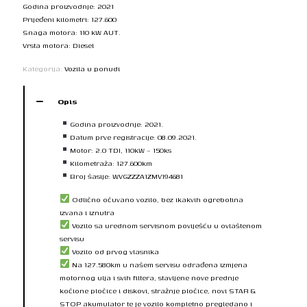
Godina proizvodnje: 2021
Prijeđeni kilometri: 127.600
Snaga motora: 110 kW AUT.
Vrsta motora: Diesel
Kategorija:
Vozila u ponudi
Opis
Godina proizvodnje: 2021.
Datum prve registracije: 08.09.2021.
Motor: 2.0 TDI, 110kW – 150ks
Kilometraža: 127.600km
Broj šasije: WVGZZZA1ZMV194681
Odlično očuvano vozilo, bez ikakvih ogrebotina
izvana i iznutra
Vozilo sa urednom servisnom poviješću u ovlaštenom
servisu
Vozilo od prvog vlasnika
Na 127.580km u našem servisu odrađena izmjena
motornog ulja i svih filtera, stavljene nove prednje
kočione pločice i diskovi, stražnje pločice, novi STAR &
STOP akumulator te je vozilo kompletno pregledano i