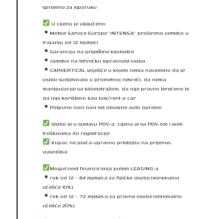
spremno za isporuku
U cijenu je uključeno:
Motive Service Europe “INTENSA” prošireno jamstvo u
trajanju od 12 mjeseci
Garancija na prijeđene kilometre
Jamstvo na tehničku ispravnost vozila
CARVERTICAL izvješće u kojem nema navedeno da je
vozilo sudjelovalo u prometnoj nesreći, da nema
manipulacije sa kilometražom, da nije pravno terećeno te
da nije korišteno kao taxi/rent-a car.
Potpuno novi novi set obvezne auto opreme
Vozilo je u sustavu PDV-a, cijena je sa PDV-om i svim
troškovima do registracije
Kupac ne plaća upravnu pristojbu na prijenos
vlasništva
Mogućnost financiranja putem LEASING-a
rok od 12 – 84 mjeseca za fizičke osobe (minimalno
učešće 10%)
rok od 12 – 72 mjeseca za pravne osobe (minimalno
učešće 20%)