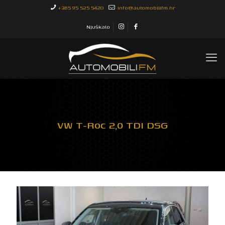
+385 95 525 5420
info@automobilifm.hr
Njuškalo
VW T-Roc 2,0 TDI DSG