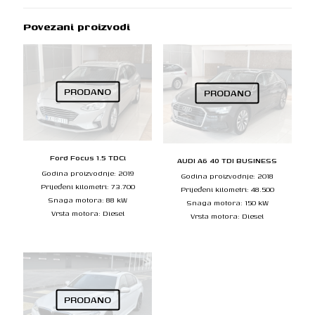
Povezani proizvodi
PRODANO
PRODANO
Ford Focus 1.5 TDCi
AUDI A6 40 TDI BUSINESS
Godina proizvodnje: 2019
Godina proizvodnje: 2018
Prijeđeni kilometri: 73.700
Prijeđeni kilometri: 48.500
Snaga motora: 88 kW
Snaga motora: 150 kW
Vrsta motora: Diesel
Vrsta motora: Diesel
PRODANO