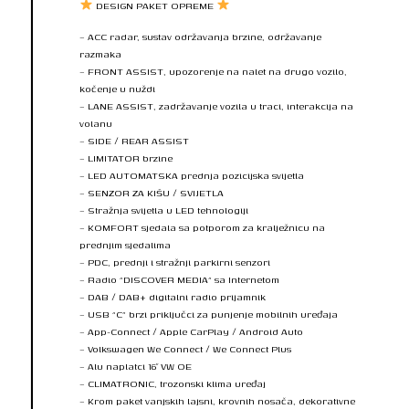
DESIGN PAKET OPREME
– ACC radar, sustav održavanja brzine, održavanje
razmaka
– FRONT ASSIST, upozorenje na nalet na drugo vozilo,
kočenje u nuždi
– LANE ASSIST, zadržavanje vozila u traci, interakcija na
volanu
– SIDE / REAR ASSIST
– LIMITATOR brzine
– LED AUTOMATSKA prednja pozicijska svijetla
– SENZOR ZA KIŠU / SVIJETLA
– Stražnja svijetla u LED tehnologiji
– KOMFORT sjedala sa potporom za kralježnicu na
prednjim sjedalima
– PDC, prednji i stražnji parkirni senzori
– Radio “DISCOVER MEDIA” sa Internetom
– DAB / DAB+ digitalni radio prijamnik
– USB “C” brzi priključci za punjenje mobilnih uređaja
– App-Connect / Apple CarPlay / Android Auto
– Volkswagen We Connect / We Connect Plus
– Alu naplatci 16″ VW OE
– CLIMATRONIC, trozonski klima uređaj
– Krom paket vanjskih lajsni, krovnih nosača, dekorativne