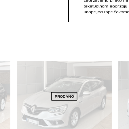
zadržavamo pravo na 
tekstualnom sadržaju
unaprijed ispričavamo
PRODANO