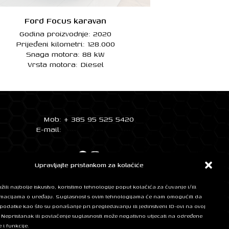
Ford Focus karavan
Godina proizvodnje: 2020
Prijeđeni kilometri: 128.000
Snaga motora: 88 kW
Vrsta motora: Diesel
Mob: + 385 95 525 5420
E-mail:
info@automobilifm.hr
Facebook
Instagram
Upravljajte pristankom za kolačiće
ili najbolje iskustvo, koristimo tehnologije poput kolačića za čuvanje i/ili
BANK
rmacijama o uređaju. Suglasnost s ovim tehnologijama će nam omogućiti da
odatke kao što su ponašanje pri pregledavanju ili jedinstveni ID-ovi na ovoj
. Nepristanak ili povlačenje suglasnosti može negativno utjecati na određene
 i funkcije.