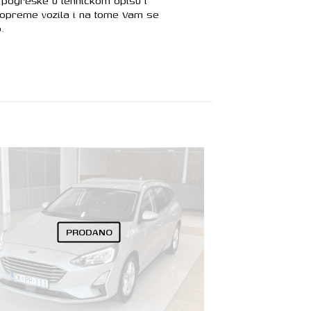
pogreške u tehničkom opisu i
 opreme vozila i na tome Vam se
.
PRODANO