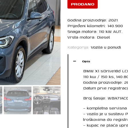
PRODANO
Godina proizvodnje: 2021
Prijeđeni kilometri: 140.900
Snaga motora: 110 kW AUT.
Vrsta motora: Diesel
Kategorija:
Vozila u ponudi
Opis
BMW X1 sDrive18d LCI
110 kw / 150 ks, 140.
Godina proizvodnje: 2
Datum prve registracij
Broj šasije: WBA71AC
– kompletna servisna 
– vozilo je u sustavu
troškovima do registr
– kupac ne plaća upra