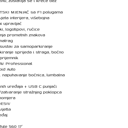
nu, zustavlja se i kreće bez
SKI MJENJAČ sa F1 polugama
ta interijera, višebojna
ni upravljač
, logotipovi, ručice
nja prometnih znakova
natrag
sustav za samoparkiranje
kiranje sprijeda i straga, bočno
 prijemnik
AV Professional
oid Auto
l. napuhavanje bočnica, lumbalna
lnih uređaja + USB C punjači
e/zatvaranje stražnjeg poklopca
inomjera
DESIV
ijetla
eđaj
yle 560 17″