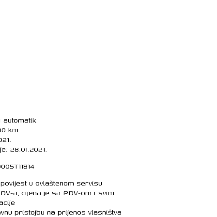
 automatik
800 km
021.
e: 28.01.2021.
0005T11814
povijest u ovlaštenom servisu
 PDV-a, cijena je sa PDV-om i svim
acije
vnu pristojbu na prijenos vlasništva