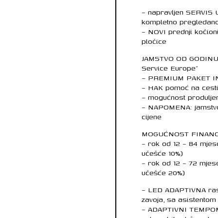
– napravljen SERVIS U
kompletno pregledano
– NOVI prednji kočioni
pločice
JAMSTVO OD GODINU 
Service Europe”
– PREMIUM PAKET 
– HAK pomoć na cesti
– mogućnost produljen
– NAPOMENA: jamstvo n
cijene
MOGUĆNOST FINANC
– rok od 12 – 84 mjes
učešće 10%)
– rok od 12 – 72 mje
učešće 20%)
– LED ADAPTIVNA rasvj
zavoja, sa asistentom 
– ADAPTIVNI TEMPOM