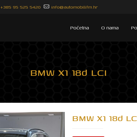
+385 95 525 5420
info@automobilifm.hr
Početna
O nama
Po
BMW X1 18d LCI
BMW X1 18d LC