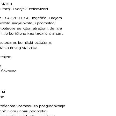
 stakla
tarnji i vanjski retrovizori
va i CARVERTICAL izvješće u kojem
ozilo sudjelovalo u prometnoj
pulacije sa kilometražom, da nije
nije korišteno kao taxi/rent-a car.
egledana, kemijski očišćena,
na za novog vlasnika.
renjem,
o.
, Čakovec
 FM
ifm
trošenom vremenu za pregledavanje
 pažljivom unosu podataka