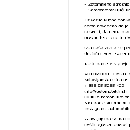
– Zatamnjena stražnja
– Samozatamnjujući unu
Uz vozilo kupac dobi
nema navedeno da je v
nesreći, da nema mani
pravno terećeno te da 
Sva naša vozila su pr
dezinficirana i sprem
Javite nam se s povje
AUTOMOBILI FM d.o.
Mihovljanska ulica 89
+ 385 95 5255 420
info@automobilifm.hr
www.automobilifm.hr
facebook: Automobili
Instagram: automobil
Zahvaljujemo se na u
naših oglasa. Unatoč