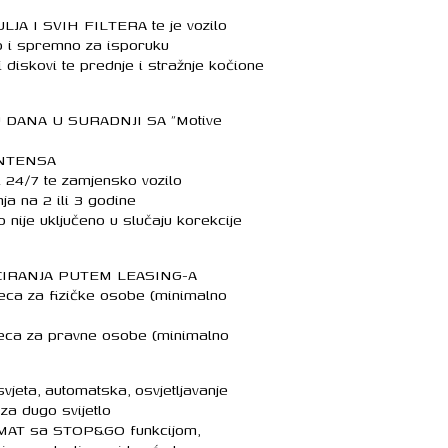
LJA I SVIH FILTERA te je vozilo
 i spremno za isporuku
 diskovi te prednje i stražnje kočione
DANA U SURADNJI SA “Motive
INTENSA
 24/7 te zamjensko vozilo
ja na 2 ili 3 godine
ije uključeno u slučaju korekcije
IRANJA PUTEM LEASING-A
eca za fizičke osobe (minimalno
seca za pravne osobe (minimalno
eta, automatska, osvjetljavanje
za dugo svijetlo
AT sa STOP&GO funkcijom,