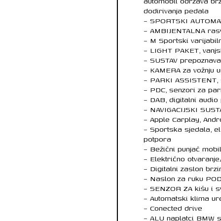
automobil održava brzi
dodirivanja pedala
– SPORTSKI AUTOMAT
– AMBIJENTALNA rasvje
– M Sportski varijabil
– LIGHT PAKET, vanjski
– SUSTAV prepoznava
– KAMERA za vožnju u
– PARKI ASSISTENT, 
– PDC, senzori za par
– DAB, digitalni audio
– NAVIGACIJSKI SUST
– Apple Carplay, Andr
– Sportska sjedala, e
potpora
– Bežični punjač mobi
– Električno otvaranj
– Digitalni zaslon brz
– Naslon za ruku PO
– SENZOR ZA kišu i sv
– Automatski klima ur
– Conected drive
– ALU naplatci BMW st