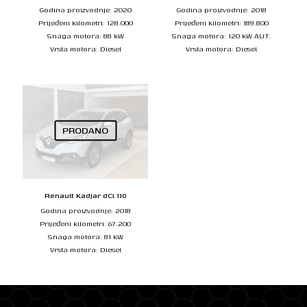
Godina proizvodnje: 2020
Godina proizvodnje: 2018
Prijeđeni kilometri: 128.000
Prijeđeni kilometri: 189.800
Snaga motora: 88 kW
Snaga motora: 120 kW AUT.
Vrsta motora: Diesel
Vrsta motora: Diesel
PRODANO
Renault Kadjar dCi 110
Godina proizvodnje: 2018
Prijeđeni kilometri: 67.200
Snaga motora: 81 kW
Vrsta motora: Diesel