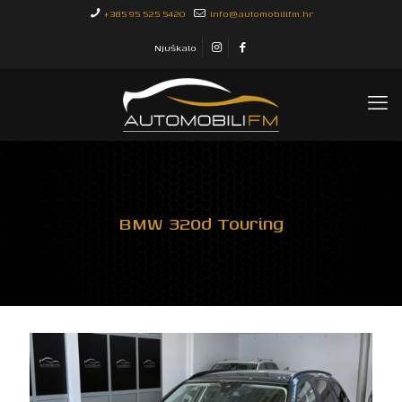
+385 95 525 5420
info@automobilifm.hr
Njuškalo
BMW 320d Touring