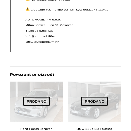
Ljubazno Vas molimo da nam svoj dolazak najavite
AUTOMOBILI FM d.o.o.
Mihovljanska ulica 89, Čakovec
+ 385 95 5255 420
info@automobilifm.hr
www.automobilifm.hr
Povezani proizvodi
PRODANO
PRODANO
Ford Focus karavan
BMW 320d ED Touring