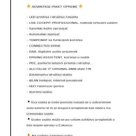
ADVANTAGE PAKET OPREME
– LED prednja i stražnja rasvjeta
– LIVE COCKPIT PROFESSIONAL, najbolji virtualni zaslon
– Sportski kožni upravljač
– Automatski mjenjač
– TEMPOMAT sa funkcijom kočenja
– CONNECTED DRIVE
– DAB, digitalni audio prijamnik
– DRIVING ASSISTENT, kočenje u nuždi
– PDC, parkirni senzori prednji i stražnji.
– ALU FELGE 17″ ORIGINAL BMW style 778
– Zatamnjena stražnja stakla
– WLAN Hotspot, internet povezivost
– VEĆI rezervoar goriva
– Alarmni sustav
Sva vozila iz naše ponude nalaze se u zatvorenom
auto salonu te ih je moguće pregledati bez obzira na
vremenske uvjete.
Svako vozilo može se po vašem zahtjevu pregledati u
bilo kojem servisu u Čakovcu.
Ne radimo zamjene vozila