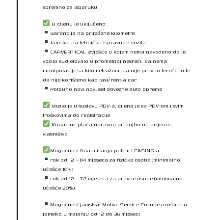
spremno za isporuku
U cijenu je uključeno:
Garancija na prijeđene kilometre
Jamstvo na tehničku ispravnost vozila
CARVERTICAL izvješće u kojem nema navedeno da je
vozilo sudjelovalo u prometnoj nesreći, da nema
manipulacije sa kilometražom, da nije pravno terećeno te
da nije korišteno kao taxi/rent-a car.
Potpuno novi novi set obvezne auto opreme
Vozilo je u sustavu PDV-a, cijena je sa PDV-om i svim
troškovima do registracije
Kupac ne plaća upravnu pristojbu na prijenos
vlasništva
Mogućnost financiranja putem LEASING-a
rok od 12 – 84 mjeseca za fizičke osobe (minimalno
učešće 10%)
rok od 12 – 72 mjeseca za pravne osobe (minimalno
učešće 20%)
Mogućnost jamstva: Motive Service Europe prošireno
jamstvo u trajanju od 12 do 36 mjeseci