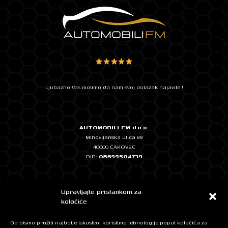
Ljubazno Vas molimo da nam svoj dolazak najavite !
AUTOMOBILI FM d.o.o.
Mihovljanska ulica 89
40000 ČAKOVEC
OIB:
08699504739
Temeljni kapital: 2.500,00 EUR, uplaćen u cijelosti
Upravljajte pristankom za
IBAN: HR0724020061101348572 - ERSTE & STEIERMÄRKISCHE BANK
kolačiće
IBAN: HR7623400091111262774 - Privredna banka Zagreb
Da bismo pružili najbolje iskustvo, koristimo tehnologije poput kolačića za