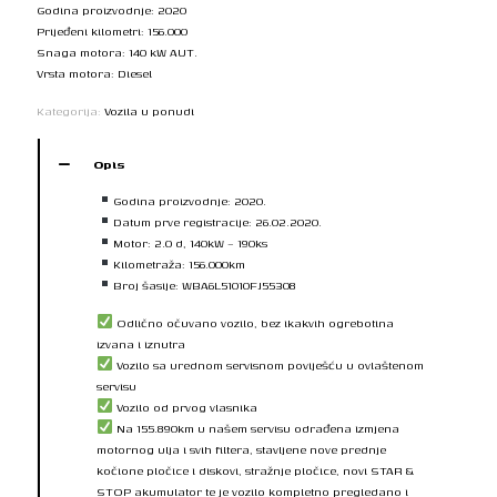
Godina proizvodnje: 2020
Prijeđeni kilometri: 156.000
Snaga motora: 140 kW AUT.
Vrsta motora: Diesel
Kategorija:
Vozila u ponudi
Opis
Godina proizvodnje: 2020.
Datum prve registracije: 26.02.2020.
Motor: 2.0 d, 140kW – 190ks
Kilometraža: 156.000km
Broj šasije: WBA6L51010FJ55308
Odlično očuvano vozilo, bez ikakvih ogrebotina
izvana i iznutra
Vozilo sa urednom servisnom poviješću u ovlaštenom
servisu
Vozilo od prvog vlasnika
Na 155.890km u našem servisu odrađena izmjena
motornog ulja i svih filtera, stavljene nove prednje
kočione pločice i diskovi, stražnje pločice, novi STAR &
STOP akumulator te je vozilo kompletno pregledano i