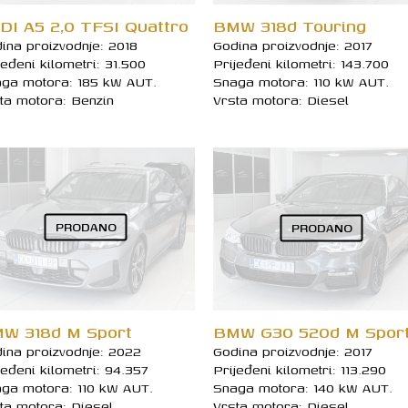
DI A5 2,0 TFSI Quattro
BMW 318d Touring
ina proizvodnje: 2018
Godina proizvodnje: 2017
jeđeni kilometri: 31.500
Prijeđeni kilometri: 143.700
ga motora: 185 kW AUT.
Snaga motora: 110 kW AUT.
ta motora: Benzin
Vrsta motora: Diesel
PRODANO
PRODANO
W 318d M Sport
BMW G30 520d M Spor
ina proizvodnje: 2022
Godina proizvodnje: 2017
jeđeni kilometri: 94.357
Prijeđeni kilometri: 113.290
ga motora: 110 kW AUT.
Snaga motora: 140 kW AUT.
ta motora: Diesel
Vrsta motora: Diesel