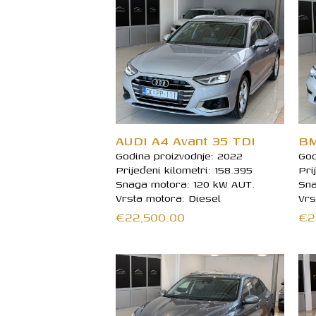
AUDI A4 Avant 35 TDI
BM
Godina proizvodnje: 2022
God
Prijeđeni kilometri: 158.395
Pri
Snaga motora: 120 kW AUT.
Sna
Vrsta motora: Diesel
Vrs
€
22,500.00
€
2