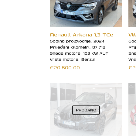
Renault Arkana 1,3 TCe
VW
Godina proizvodnje: 2024
God
Prijeđeni kilometri: 87.718
Pri
Snaga motora: 103 kW AUT.
Sna
Vrsta motora: Benzin
Vrs
€
20,800.00
€
2
PRODANO