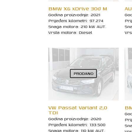
BMW X6 xDrive 30d M
AU
Godina proizvodnje: 2021
God
Prijeđeni kilometri: 97.274
Pri
Snaga motora: 210 kW AUT.
Sna
Vrsta motora: Diesel
Vrs
PRODANO
VW Passat Variant 2,0
BM
TDI
God
Godina proizvodnje: 2020
Pri
Prijeđeni kilometri: 133.500
Sna
Snaga motora: 110 kW AUT.
Vrs