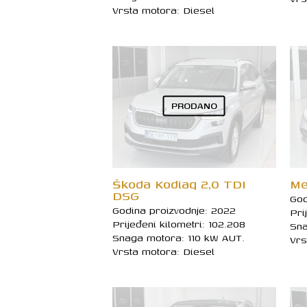
Vrsta motora: Diesel
PRODANO
Škoda Kodiaq 2,0 TDI
Me
DSG
God
Godina proizvodnje: 2022
Pri
Prijeđeni kilometri: 102.208
Sna
Snaga motora: 110 kW AUT.
Vrs
Vrsta motora: Diesel