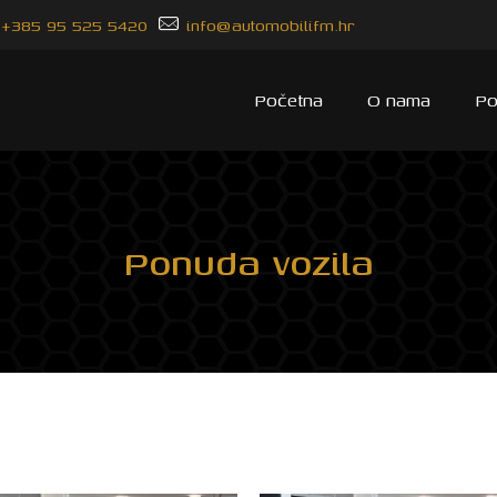
+385 95 525 5420
info@automobilifm.hr
Početna
O nama
Po
Ponuda vozila