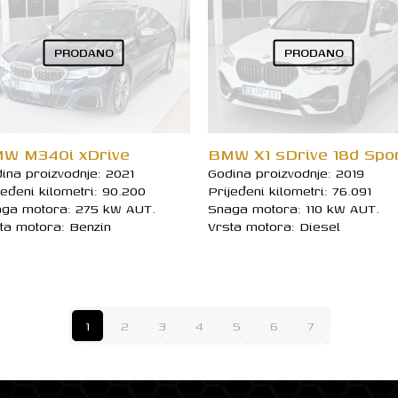
PRODANO
PRODANO
W M340i xDrive
BMW X1 sDrive 18d Spo
ina proizvodnje: 2021
Godina proizvodnje: 2019
jeđeni kilometri: 90.200
Prijeđeni kilometri: 76.091
ga motora: 275 kW AUT.
Snaga motora: 110 kW AUT.
ta motora: Benzin
Vrsta motora: Diesel
1
2
3
4
5
6
7