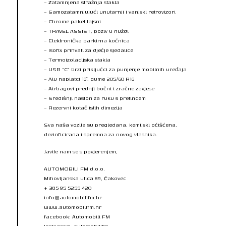
– Zatamnjena stražnja stakla
– Samozatamnjujući unutarnji i vanjski retrovizori
– Chrome paket lajsni
– TRAVEL ASSIST, poziv u nuždi
– Elektronička parkirna kočnica
– Isofix prihvati za dječje sjedalice
– Termoizolacijska stakla
– USB “C” brzi priključci za punjenje mobilnih uređaja
– Alu naplatci 16″, gume 205/60 R16
– Airbagovi prednji bočni i zračne zavjese
– Središnji naslon za ruku s pretincem
– Rezervni kotač istih dimezija
Sva naša vozila su pregledana, kemijski očišćena,
dezinficirana i spremna za novog vlasnika.
Javite nam se s povjerenjem,
AUTOMOBILI FM d.o.o.
Mihovljanska ulica 89, Čakovec
+ 385 95 5255 420
info@automobilifm.hr
www.automobilifm.hr
facebook: Automobili FM