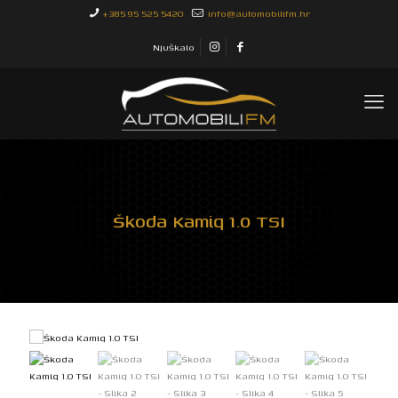
+385 95 525 5420
info@automobilifm.hr
Njuškalo
Škoda Kamiq 1.0 TSI