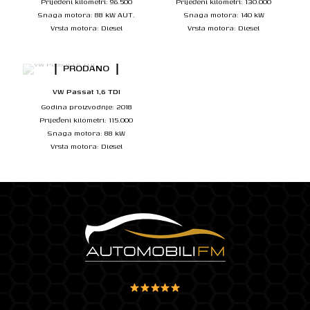
Prijeđeni kilometri: 96.500
Prijeđeni kilometri: 130.000
Snaga motora: 88 kW AUT.
Snaga motora: 140 kW
Vrsta motora: Diesel
Vrsta motora: Diesel
PRODANO
VW Passat 1,6 TDI
Godina proizvodnje: 2018
Prijeđeni kilometri: 115.000
Snaga motora: 88 kW
Vrsta motora: Diesel