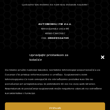
Ljubazno Vas molimo da nam svoj dolazak najavite !
AUTOMOBILI FM d.o.o.
Mihovljanska ulica 89
40000 ČAKOVEC
OIB:
08699504739
Temeljni kapital: 2.500,00 EUR, uplaćen u cijelosti
Upravljajte pristankom za
IBAN: HR0724020061101348572 - ERSTE & STEIERMÄRKISCHE BANK
kolačiće
IBAN: HR7623400091111262774 - Privredna banka Zagreb
Da bismo pružili najbolje iskustvo, koristimo tehnologije poput kolačića za
čuvanje i/ili pristup informacijama o uređaju. Suglasnost s ovim
tehnologijama će nam omogućiti da obrađujemo podatke kao što su
Mob: + 385 95 525 5420
ponašanje pri pregledavanju ili jedinstveni ID-ovi na ovoj web stranici.
E-mail:
info@automobilifm.hr
Nepristanak ili povlačenje suglasnosti može negativno utjecati na određene
karakteristike i funkcije.
Facebook
Instagram
Prihvati