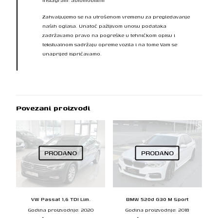
Instagram: automobilifm
Zahvaljujemo se na utrošenom vremenu za pregledavanje
naših oglasa. Unatoč pažljivom unosu podataka
zadržavamo pravo na pogreške u tehničkom opisu i
tekstualnom sadržaju opreme vozila i na tome Vam se
unaprijed ispričavamo.
Povezani proizvodi
PRODANO
PRODANO
VW Passat 1,6 TDI Lim.
BMW 520d G30 M Sport
Godina proizvodnje: 2020
Godina proizvodnje: 2018