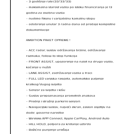
– 3 godišnje rate (33/33/33)
– maksimalna starost vozila po isteku financiranja je 13
godina za osobna vozila
– nudimo fiksnu i varijabilnu kamatnu stopu
– odobrenje unutar 3 radna dana od predaje kompletne
dokumentacije
AMBITION PAKET OPREME !
– ACC radar, sustav održavanja brzine, održavanje
razmaka, follow-to-stop funkcija
– FRONT ASSIST, upozorenje na nalet na drugo vozilo,
kočenje u nuždi
– LANE ASSIST, zadržavanje vozila u traci
– FULL LED vanjska rasvjeta, automatsko paljenje
kratkog/dugog svijetla
– Senzor za svijetla i kišu
– Sustav prepoznavanja prometnih znakova
– Prednji i stražnji parkirni senzori
– Navigacijski sustav, najveći ekran, zaslon osjetljiv na
dodir, govorne naredbe
– Wireless APP Connect, Apple CarPlay, Android Auto
– HILL HOLD, potpora za kretanje uzbrdo
– Bežićno punjenje uređaja