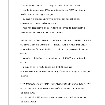
– kompletna servisna povijest u ovlaštenom servisu
– vozilo je u sustavu PDV-a, cijena je sa PDV-om i svim
troškovima do registracije
– kupac ne plaća upravnu pristojbu na prijenos
vlasništva ( nekadašnjih 5% )
– napravljen servis ulja i filtera te je vozilo kompletno
pregledano i spremno za isporuku
JAMSTVO U TRAJANJU OD GODINU DANA U SURADNJI SA
“Motive Service Europe” – PROŠIRENI PAKET INTENSA!
– jamstvo počinje vrijediti od datuma isporuke / kupnje
vozila
– također uključuje i pomoć na cesti 24/7 te zamjensko
vozilo
– mogućnost produljenja na 2 ili 3 godine
– NAPOMENA: jamstvo nije uključeno u slučaju korekcije
cijene
*** MOGUĆNOST FINANCIRANJA PUTEM LEASING-A ***
– rok od 12 – 84 mjeseca za fizičke osobe (minimalno
učešće 10%)
– rok od 12 – 72 mjeseca za pravne osobe (minimalno
učešće 20%)