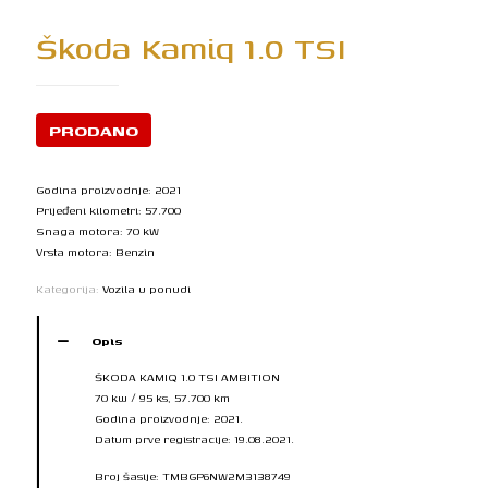
Škoda Kamiq 1.0 TSI
PRODANO
Godina proizvodnje: 2021
Prijeđeni kilometri: 57.700
Snaga motora: 70 kW
Vrsta motora: Benzin
Kategorija:
Vozila u ponudi
Opis
ŠKODA KAMIQ 1.0 TSI AMBITION
70 kw / 95 ks, 57.700 km
Godina proizvodnje: 2021.
Datum prve registracije: 19.08.2021.
Broj šasije: TMBGP6NW2M3138749